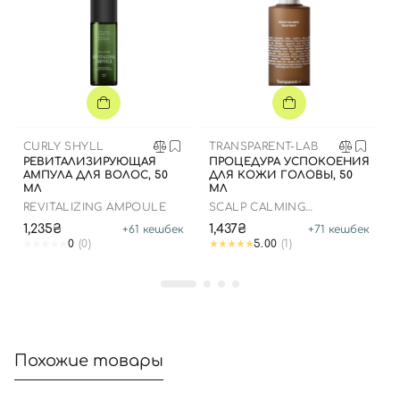
Вход
Регистрация
Номер телефона
CURLY SHYLL
TRANSPARENT-LAB
РЕВИТАЛИЗИРУЮЩАЯ
ПРОЦЕДУРА УСПОКОЕНИЯ
АМПУЛА ДЛЯ ВОЛОС, 50
ДЛЯ КОЖИ ГОЛОВЫ, 50
МЛ
МЛ
REVITALIZING AMPOULE
SCALP CALMING
TREATMENT
1,235₴
1,437₴
+
61
кешбек
+
71
кешбек
Отправляя форму для авторизации/регистрации, вы
0
(0)
5.00
(1)
принимаете условия
Пользовательские соглашения
Далее
Войти с помощью e-mail
Похожие товары