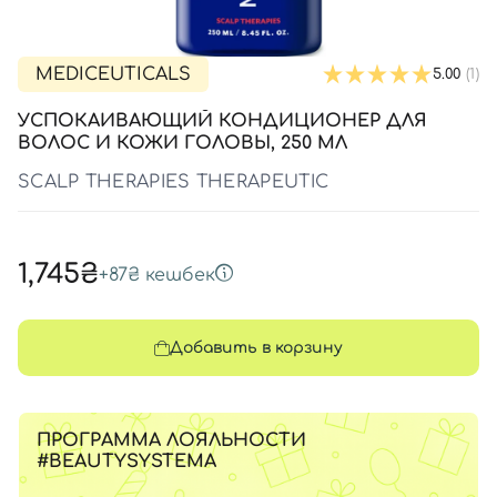
SPF-средства с тоном
Точечные от прыщей
SPF для волос
Для детей
Кремы для тела с SPF
Миниатюры
Специальный уход
Дезодоранты
Карбокситерапия
Для детей
Интимный уход
MEDICEUTICALS
5.00
(1)
Бьюти Гаджеты
Для мужчин
Автозагар
УСПОКАИВАЮЩИЙ КОНДИЦИОНЕР ДЛЯ
ВОЛОС И КОЖИ ГОЛОВЫ, 250 МЛ
Автозагар
SCALP THERAPIES THERAPEUTIC
Наборы
Шея и декольте
Для детей
1,745₴
+
87₴
кешбек
Для мужчин
Добавить в корзину
ПРОГРАММА ЛОЯЛЬНОСТИ
#BEAUTYSYSTEMA