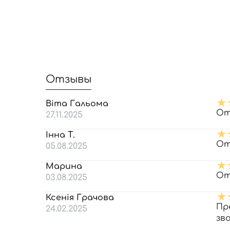
Отзывы
Віта Гальома
От
27.11.2025
Інна Т.
От
05.08.2025
Марина
От
03.08.2025
Ксенія Грачова
Пр
24.02.2025
зв