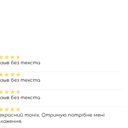
зыв без текста
зыв без текста
зыв без текста
екрасний тонік. Отримую потрібне мені
оложення.