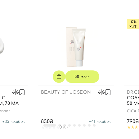
Вы еще не добавили товары в корзину
Отправляя форму для авторизации/регистрации, вы
-17%
принимаете условия
Пользовательские соглашения
ХИТ
Далее
Войти с помощью e-mail
50 мл
BEAUTY OF JOSEON
DR.
 С
СОЛ
, 70 МЛ
50 М
anser
СICA
SPF50
830₴
790₴
+
35
кешбек
+
41
кешбек
0
(0)