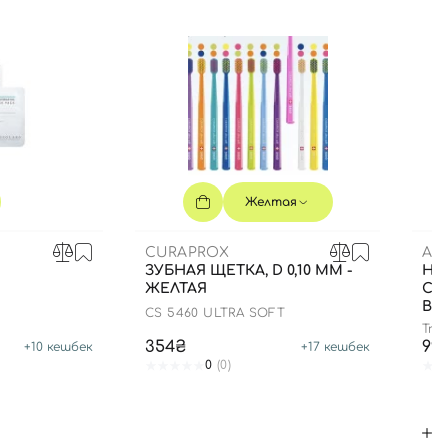
Желтая
CURAPROX
AM
ЗУБНАЯ ЩЕТКА, D 0,10 ММ -
НА
ЖЕЛТАЯ
СУ
ВО
CS 5460 ULTRA SOFT
True
354₴
99
+
10
кешбек
+
17
кешбек
0
(0)