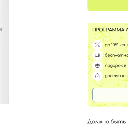
Для обличчя
СПФ защита для детей
вары
Для зоны век
ПРОГРАММА 
до 10% ке
бесплатна
подарок в 
доступ к 
Должно быть 