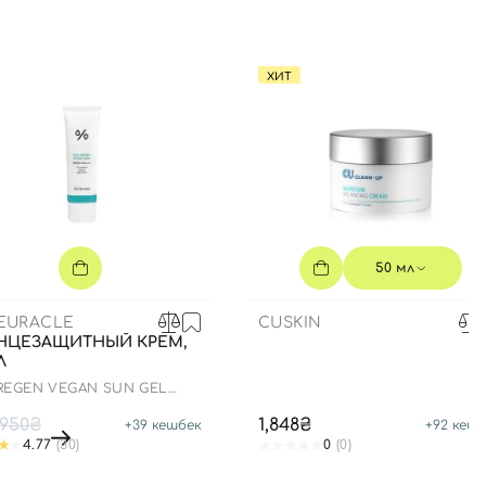
ХИТ
50 мл
CEURACLE
CUSKIN
НЦЕЗАЩИТНЫЙ КРЕМ,
Л
 REGEN VEGAN SUN GEL
+ PA++++
950₴
1,848₴
+
39
кешбек
+
92
кешб
4.77
(30)
0
(0)