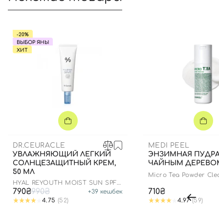
-20%
ВЫБОР ЯНЫ
ХИТ
DR.CEURACLE
MEDI PEEL
УВЛАЖНЯЮЩИЙ ЛЕГКИЙ
ЭНЗИМНАЯ ПУДРА
СОЛНЦЕЗАЩИТНЫЙ КРЕМ,
ЧАЙНЫМ ДЕРЕВОМ
50 МЛ
Micro Tea Powder Cle
HYAL REYOUTH MOIST SUN SPF
50/PA++++
790₴
990₴
710₴
+
39
кешбек
4.75
(52)
4.97
(59)