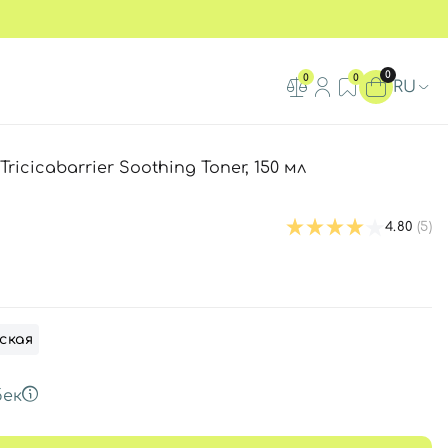
0
0
0
RU
cicabarrier Soothing Toner, 150 мл
4.80
(5)
ская
ек