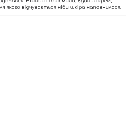
одобався. Ніжний і приємний. Єдиний крем,
сля якого відчувається ніби шкіра наповнилася.