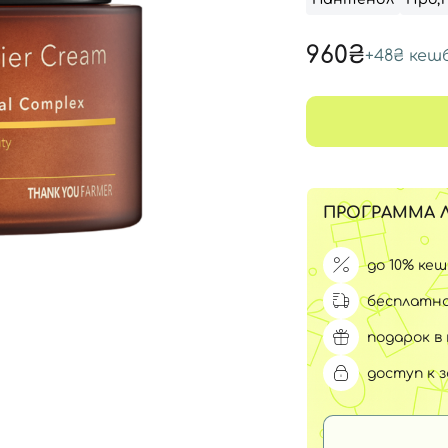
Для обличчя
СПФ защита для детей
вары
960₴
+
48₴
кеш
Для зоны век
ПРОГРАММА 
до 10% ке
бесплатна
подарок в 
доступ к 