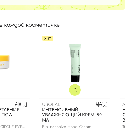
в каждой косметичке
ХИТ
USOLAB
AM
ЕТЛЕНИЯ
ИНТЕНСИВНЫЙ
НА
В ПОД
УВЛАЖНЯЮЩИЙ КРЕМ, 50
СУ
МЛ
ВО
 CIRCLE EYE
Bio Intensive Hand Cream
True