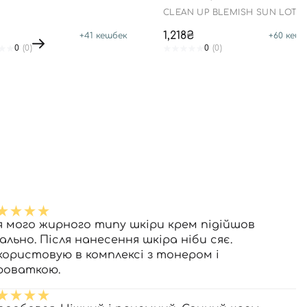
CLEAN UP BLEMISH SUN LOTI
SPF 50+ PA++++
1,218₴
+
41
кешбек
+
60
кешб
0
(0)
0
(0)
я мого жирного типу шкіри крем підійшов
ально. Після нанесення шкіра ніби сяє.
користовую в комплексі з тонером і
роваткою.