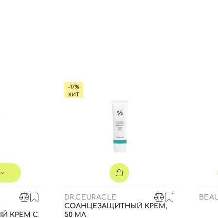
Вы еще не добавили товары в корзину
Отправляя форму для авторизации/регистрации, вы
принимаете условия
Пользовательские соглашения
Далее
Войти с помощью e-mail
-17%
ХИТ
DR.CEURACLE
BEA
СОЛНЦЕЗАЩИТНЫЙ КРЕМ,
Й КРЕМ С
50 МЛ