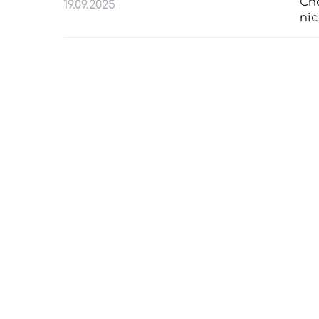
Сп
19.09.2025
пі