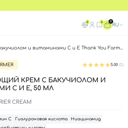
0
0
0
RU
 витаминами C и E Thank You Farmer BakuVita Barrier Cream , 50 мл
ARMER
5.00
(2)
ЩИЙ КРЕМ С БАКУЧИОЛОМ И
И C И E, 50 МЛ
RIER CREAM
ин С
Гиалуроновая кислота
Ниацинамид
пребиотики,лизаты