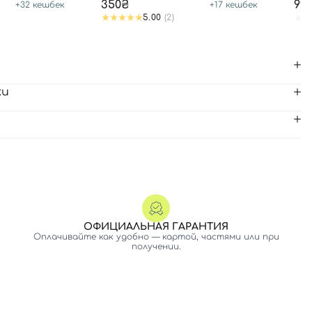
350₴
99
+
32
кешбек
+
17
кешбек
5.00
(2)
ки
ОФИЦИАЛЬНАЯ ГАРАНТИЯ
Оплачивайте как удобно — картой, частями или при
получении.