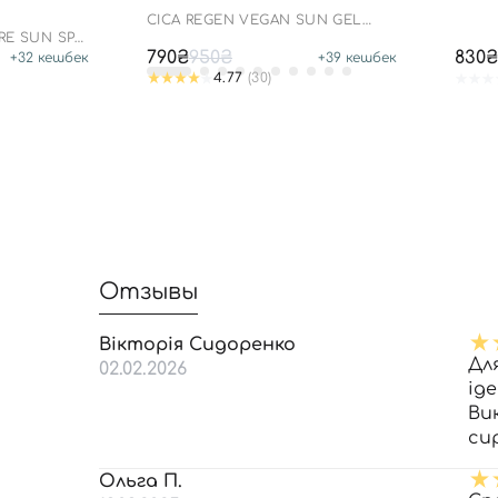
СICA REGEN VEGAN SUN GEL
Л
SPF50+ PA++++
RE SUN SPF
790₴
950₴
830₴
+
32
кешбек
+
39
кешбек
4.77
(30)
Отзывы
Вікторія Сидоренко
Дл
02.02.2026
іде
Ви
си
Ольга П.