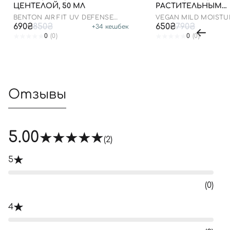
ЦЕНТЕЛОЙ, 50 МЛ
РАСТИТЕЛЬНЫМ
СКВАЛАНОМ, 50 М
BENTON AIR FIT UV DEFENSE
VEGAN MILD MOISTU
SUN CREAM SPF50
50+ PA++++
690₴
850₴
650₴
790₴
+
34
кешбек
0
(0)
0
(0)
Отзывы
5.00
(2)
5
(0)
4