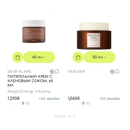
60 мл
50 мл
DEAR KLAIRS
SKIN1004
ПИТАТЕЛЬНЫЙ КРЕМ С
КЛЕНОВЫМ СОКОМ, 60
МЛ
Maple Energy Infusing
Cream
1,290₴
1,060₴
+
64
кешбек
+
53
кешбек
0
(0)
0
(0)
Вход
Регистрация
Номер телефона