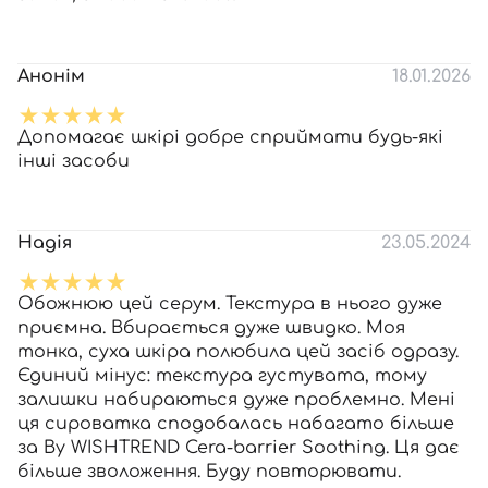
Анонім
18.01.2026
Допомагає шкірі добре сприймати будь-які
інші засоби
Надія
23.05.2024
Обожнюю цей серум. Текстура в нього дуже
приємна. Вбирається дуже швидко. Моя
тонка, суха шкіра полюбила цей засіб одразу.
Єдиний мінус: текстура густувата, тому
залишки набираються дуже проблемно. Мені
ця сироватка сподобалась набагато більше
за By WISHTREND Cera-barrier Soothing. Ця дає
більше зволоження. Буду повторювати.