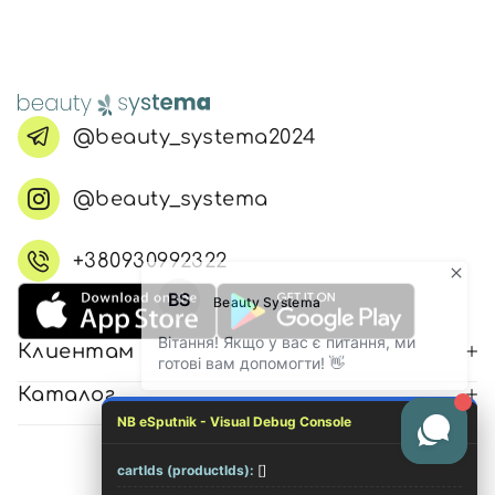
@beauty_systema2024
@beauty_systema
+380930992322
Клиентам
Каталог
NB eSputnik - Visual Debug Console
cartIds (productIds):
[]
© 2026 Все права защищены