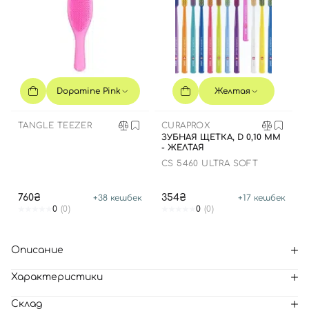
Dopamine Pink
Желтая
TANGLE TEEZER
CURAPROX
ЗУБНАЯ ЩЕТКА, D 0,10 ММ
- ЖЕЛТАЯ
CS 5460 ULTRA SOFT
760₴
354₴
+
38
кешбек
+
17
кешбек
0
(0)
0
(0)
Описание
Характеристики
Склад