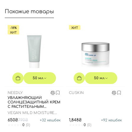
Похожие товары
Отправляя форму для авторизации/регистрации, вы
-18%
ХИТ
принимаете условия
Пользовательские соглашения
ХИТ
Далее
Войти с помощью e-mail
50 мл
50 мл
NEEDLY
CUSKIN
УВЛАЖНЯЮЩИЙ
СОЛНЦЕЗАЩИТНЫЙ КРЕМ
С РАСТИТЕЛЬНЫМ
СКВАЛАНОМ, 50 МЛ
VEGAN MILD MOISTURE
SUN SPF 50+ PA++++
650₴
790₴
1,848₴
+
32
кешбек
+
92
кешбек
0
(0)
0
(0)