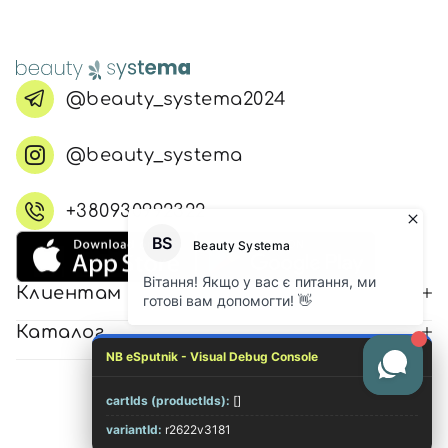
@beauty_systema2024
@beauty_systema
+380930992322
Клиентам
Каталог
NB eSputnik - Visual Debug Console
cartIds (productIds):
[]
© 2026 Все права защищены
variantId:
r2622v3181