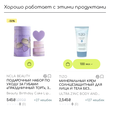
Хорошо работает с этими продуктами
-50%
Вход
Регистрация
Номер телефона
100 мл
Отправляя форму для авторизации/регистрации, вы
NCLA BEAUTY
TIZO
принимаете условия
Пользовательские соглашения
ПОДАРОЧНЫЙ НАБОР ПО
МИНЕРАЛЬНЫЙ КРЕМ
УХОДУ ЗА ГУБАМИ
СОЛНЦЕЗАЩИТНЫЙ ДЛЯ
«ПРАЗДНИЧНЫЙ ТОРТ», 3
Далее
ЛИЦА И ТЕЛА БЕЗ
В 1
ОТТЕНКА, 100 МЛ
Beauty Birthday Cake Lip
ULTRA ZINC BODY AND
Care Set
FACE NON-TINTED SPF 40
545₴
1,090₴
2,545₴
+
27
кешбек
+
127
кешбек
Войти с помощью e-mail
0
(0)
0
(0)