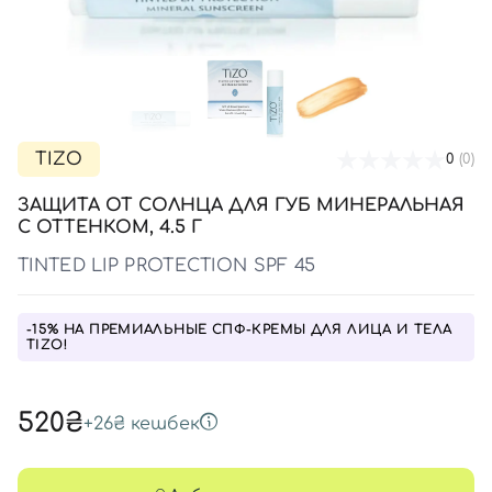
SPF-средства с тоном
Точечные от прыщей
SPF для волос
Для детей
Кремы для тела с SPF
Миниатюры
Специальный уход
Дезодоранты
Карбокситерапия
Для детей
Интимный уход
Бьюти Гаджеты
Для мужчин
Автозагар
Автозагар
TIZO
0
(0)
Наборы
ЗАЩИТА ОТ СОЛНЦА ДЛЯ ГУБ МИНЕРАЛЬНАЯ
Шея и декольте
С ОТТЕНКОМ, 4.5 Г
Для детей
TINTED LIP PROTECTION SPF 45
Для мужчин
-15% НА ПРЕМИАЛЬНЫЕ СПФ-КРЕМЫ ДЛЯ ЛИЦА И ТЕЛА
TIZO!
520₴
+
26₴
кешбек