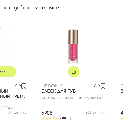
в каждой косметичке
мл
HEDONIC
CU
НЫЙ
БЛЕСК ДЛЯ ГУБ
ЗУ
НЫЙ КРЕМ,
Peptide Lip Gloss “Sakura” limited
ENZ
edition
N CREAM
590₴
44
+
39
кешбек
+
29
кешбек
5.00
(1)