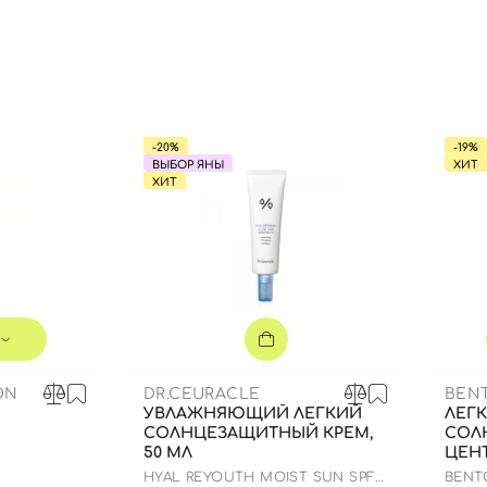
-20%
-19%
ВЫБОР ЯНЫ
ХИТ
ХИТ
ON
DR.CEURACLE
BEN
УВЛАЖНЯЮЩИЙ ЛЕГКИЙ
ЛЕГ
СОЛНЦЕЗАЩИТНЫЙ КРЕМ,
СОЛ
50 МЛ
ЦЕНТ
HYAL REYOUTH MOIST SUN SPF
BENTO