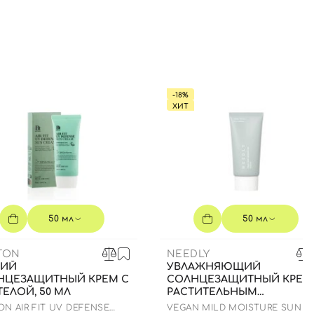
-18%
ХИТ
50 мл
50 мл
TON
NEEDLY
КИЙ
УВЛАЖНЯЮЩИЙ
НЦЕЗАЩИТНЫЙ КРЕМ С
СОЛНЦЕЗАЩИТНЫЙ КРЕМ
ЕЛОЙ, 50 МЛ
РАСТИТЕЛЬНЫМ
СКВАЛАНОМ, 50 МЛ
N AIR FIT UV DEFENSE
VEGAN MILD MOISTURE SUN S