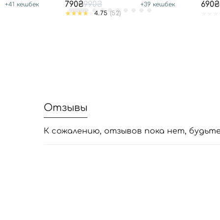
50/PA++++
SUN 
790₴
990₴
690₴
+
41
кешбек
+
39
кешбек
4.75
(52)
Отзывы
К сожалению, отзывов пока нет, будьт