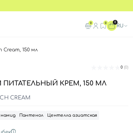
0
0
0
RU
 Cream, 150 мл
0
(0)
ПИТАТЕЛЬНЫЙ КРЕМ, 150 МЛ
RICH CREAM
инамид
Пантенол
Центелла азиатская
шбек