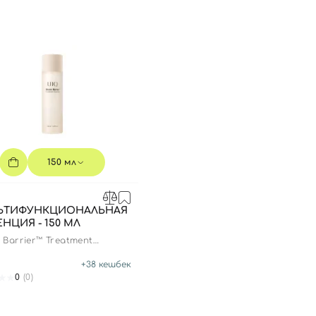
150 мл
ЬТИФУНКЦИОНАЛЬНАЯ
НЦИЯ - 150 МЛ
 Barrier™ Treatment
ce
+
38
кешбек
0
(0)