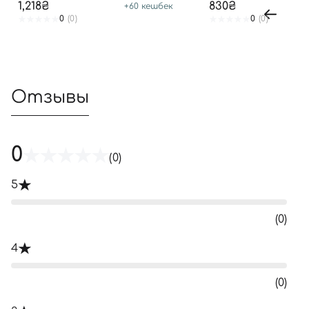
1,218₴
830₴
+
60
кешбек
0
(0)
0
(0)
Отзывы
0
(0)
5
(0)
4
(0)