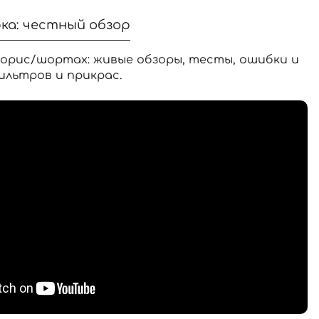
ка: честный обзор
орис/шортах: живые обзоры, тесты, ошибки и
ильтров и прикрас.