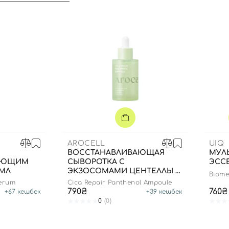
Вы еще не добавили товары в корзину
Отправляя форму для авторизации/регистрации, вы
принимаете условия
Пользовательские соглашения
Далее
Войти с помощью e-mail
AROCELL
UIQ
ВОССТАНАВЛИВАЮЩАЯ
МУЛ
ЯЮЩИМ
СЫВОРОТКА С
ЭССЕ
 МЛ
ЭКЗОСОМАМИ ЦЕНТЕЛЛЫ И
Biome
ПАНТЕНОЛОМ, 40 МЛ
Essen
Serum
Cica Repair Panthenol Ampoule
790₴
760₴
+
67
кешбек
+
39
кешбек
0
(0)