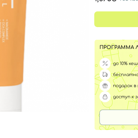
Для обличчя
СПФ защита для детей
вары
Для зоны век
ПРОГРАММА 
до 10% ке
бесплатна
подарок в 
доступ к 