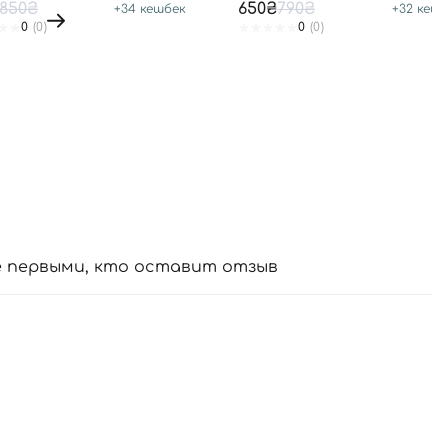
CREAM SPF50
50+ PA++++
850₴
650₴
790₴
+
34
кешбек
+
32
кешб
0
(0)
0
(0)
е первыми, кто оставит отзыв