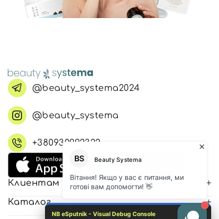
@beauty_systema2024
@beauty_systema
+380930992322
Клиентам
Каталог
NB eSputnik - Visual Debug Console