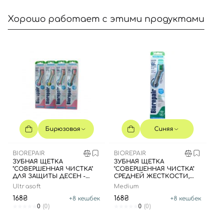
Хорошо работает с этими продуктами
Вход
Регистрация
Номер телефона
Бирюзовая
Синяя
BIOREPAIR
BIOREPAIR
ЗУБНАЯ ЩЕТКА
ЗУБНАЯ ЩЕТКА
Отправляя форму для авторизации/регистрации, вы
"СОВЕРШЕННАЯ ЧИСТКА"
"СОВЕРШЕННАЯ ЧИСТКА"
принимаете условия
Пользовательские соглашения
ДЛЯ ЗАЩИТЫ ДЕСЕН -
СРЕДНЕЙ ЖЕСТКОСТИ,
БИРЮЗОВАЯ
ДЛЯ ЕЖЕДНЕВНОГО
Ultrasoft
Medium
Далее
УХОДА - СИНЯЯ
168₴
168₴
+
8
кешбек
+
8
кешбек
0
(0)
0
(0)
Войти с помощью e-mail