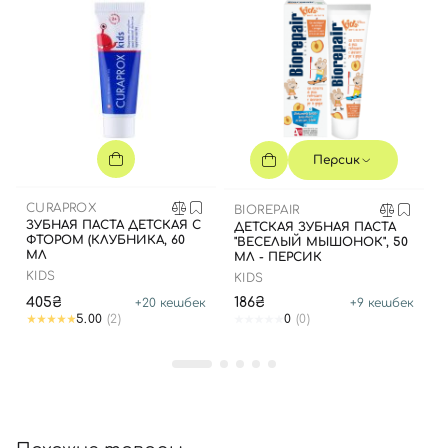
Вход
Регистрация
Персик
Номер телефона
CURAPROX
BIOREPAIR
ЗУБНАЯ ПАСТА ДЕТСКАЯ С
ДЕТСКАЯ ЗУБНАЯ ПАСТА
ФТОРОМ (КЛУБНИКА, 60
"ВЕСЕЛЫЙ МЫШОНОК", 50
МЛ
МЛ - ПЕРСИК
KIDS
KIDS
Отправляя форму для авторизации/регистрации, вы
405₴
186₴
+
20
кешбек
+
9
кешбек
принимаете условия
Пользовательские соглашения
5.00
(2)
0
(0)
Далее
Войти с помощью e-mail