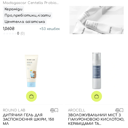
Madagascar Centella Probio-
Cica Enrich Cream
Кераміди
Про,пребіотики,лізати
Центелла азіатська
1,060₴
+
53
кешбек
0
(0)
ROUND LAB
AROCELL
ДИТЯЧИЙ ГЕЛЬ ДЛЯ
ЗВОЛОЖУВАЛЬНИЙ МІСТ З
ЗАСПОКОЄННЯ ШКІРИ, 150
ГІАЛУРОНОВОЮ КИСЛОТОЮ,
Вхід
Реєстрація
МЛ
КЕРАМІДАМИ ТА