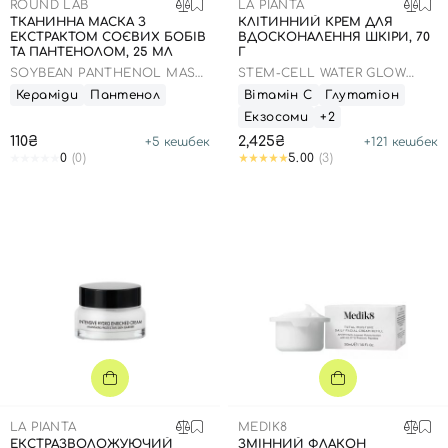
ROUND LAB
LA PIANTA
ТКАНИННА МАСКА З
КЛІТИННИЙ КРЕМ ДЛЯ
ЕКСТРАКТОМ СОЄВИХ БОБІВ
ВДОСКОНАЛЕННЯ ШКІРИ, 70
ТА ПАНТЕНОЛОМ, 25 МЛ
Г
SOYBEAN PANTHENOL MASK
STEM-CELL WATER GLOW
SHEET
PERFECTION CREAM
Кераміди
Пантенол
Вітамін С
Глутатіон
Екзосоми
+2
110₴
2,425₴
+
5
кешбек
+
121
кешбек
0
(0)
5.00
(3)
LA PIANTA
MEDIK8
ЕКСТРАЗВОЛОЖУЮЧИЙ
ЗМІННИЙ ФЛАКОН