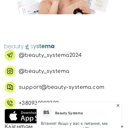
@beauty_systema2024
@beauty_systema
support@beauty-systema.com
+380930992322
Клієнтам