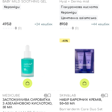
ПАНТЕНОЛОМ, 100 МЛ
BABY MILD SOOTHING GEL
Hyal + Derma mist
Кераміди
Гіалуронова кислота
Номер телефону
Кераміди
Центелла азіатська
495₴
890₴
+
24
кешбек
+
44
кешбек
0
(0)
0
(0)
Відправляючи форму для авторизації/реєстрації ви
-40%
приймаєте умови
Угоди користувача
Далі
Увійти за допомогою e-mail
MEDICUBE
SKIN&LAB
ЗАСПОКІЙЛИВА СИРОВАТКА
НАБІР БАР’ЄРНИХ КРЕМІВ,
З АЗЕЛАЇНОВОЮ КИСЛОТОЮ,
50+50 МЛ
30 МЛ
Barrierderm Care Duo Set