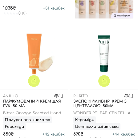
1,035₴
+
51
кешбек
0
(0)
ANILLO
PURITO
ПАРФУМОВАНИЙ КРЕМ ДЛЯ
ЗАСПОКІЙЛИВИЙ КРЕМ З
РУК, 50 МЛ
ЦЕНТЕЛЛОЮ, 50МЛ
Bitter Orange Scented Hand
WONDER RELEAF CENTELLA
Cream
CREAM
Гіалуронова кислота
Кераміди
Кераміди
Центелла азіатська
850₴
890₴
+
42
кешбек
+
44
кешбек