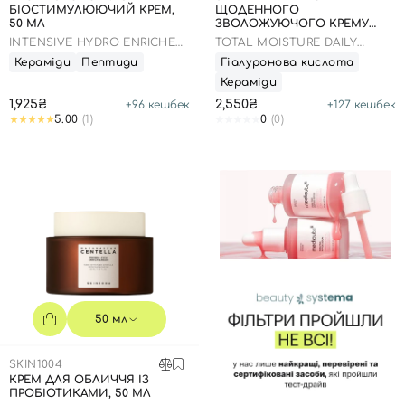
БІОСТИМУЛЮЮЧИЙ КРЕМ,
ЩОДЕННОГО
50 МЛ
ЗВОЛОЖУЮЧОГО КРЕМУ
ДЛЯ ОБЛИЧЧЯ, 50 МЛ
INTENSIVE HYDRO ENRICHED
TOTAL MOISTURE DAILY
CREAM
FACIAL CREAM REFIL
Кераміди
Пептиди
Гіалуронова кислота
Кераміди
1,925₴
2,550₴
+
96
кешбек
+
127
кешбек
5.00
(1)
0
(0)
50 мл
SKIN1004
КРЕМ ДЛЯ ОБЛИЧЧЯ ІЗ
ПРОБІОТИКАМИ, 50 МЛ