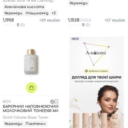
Azelaic Acid 16 BB Calming
Кераміди
Serum
Азелаінова кислота
Кераміди
Ніацинамід
+2
1,190₴
1,152₴
1,920₴
+
59
кешбек
+
57
кешбек
0
(0)
0
(0)
KOY
БАР’ЄРНИЙ НАПОВНЮЮЧИЙ
МОЛОЧКОВИЙ ТОНЕР,100 МЛ
Solid Volume Base Toner
Кераміди
Пантенол