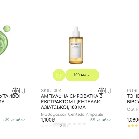
100 мл
SKIN1004
PURI
УТЛИВОЇ
АМПУЛЬНА СИРОВАТКА З
ТОНЕ
МЛ
ЕКСТРАКТОМ ЦЕНТЕЛЛИ
ВІВС
АЗІАТСЬКОЇ, 100 МЛ
Вхід
Реєстрація
Oat P
Madagascar Centella Ampoule
1,100₴
1,08
+
39
кешбек
+
55
кешбек
0
(0)
Номер телефону