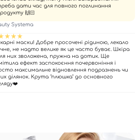
реба дати час для повного поглинання
родукту 🙌🏻
auty Systema
карні маски! Добре просочені рідиною, лекало
учне, не надто велике як це часто буває. Шкіра
сля них зволожена, пружна на дотик. Ще
мітила ефект заспокоєння почервоніння і
осто максимальне відновлення подразнень чи
хих ділянок. Крута "плюшка" до основного
гляду❤️