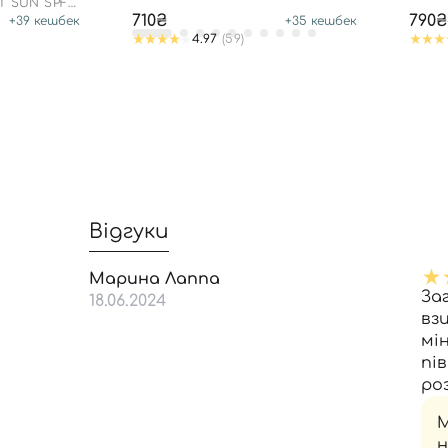
SPF50
T SUN SPF
710₴
790₴
+
39
кешбек
+
35
кешбек
4.97
(59)
Відгуки
Марина Лаппа
За
18.06.2024
вз
мі
пів
ро
М
н