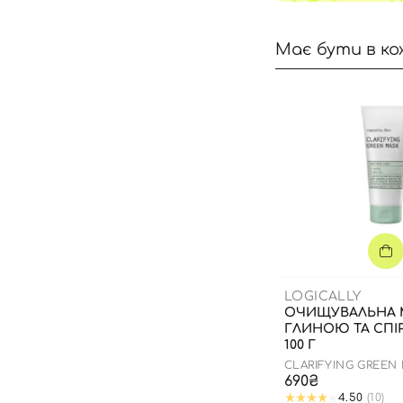
Має бути в ко
LOGICALLY
ОЧИЩУВАЛЬНА 
ГЛИНОЮ ТА СПІ
100 Г
CLARIFYING GREEN
690₴
4.50
(10)