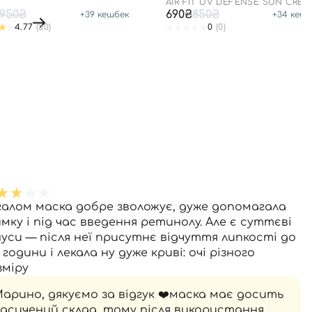
+ PA++++
AIR FIT UV DEFENSE SUN CRE
SPF50
950₴
690₴
850₴
+
39
кешбек
+
34
кешб
4.77
(30)
0
(0)
галом маска добре зволожує, дуже допомагала
имку і під час введення ретинолу. Але є суттєві
нуси — після неї присутнє відчуття липкості до
 години і лекала ну дуже криві: очі різного
зміру
арино, дякуємо за відгук ❤️маска має досить
асичений склад, тому після використання