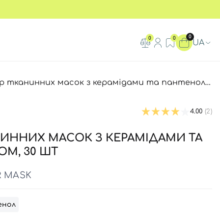
0
0
0
UA
канинних масок з керамідами та пантенолом Needly Crossbarrier Mask, 30 шт
4.00
(2)
НИННИХ МАСОК З КЕРАМІДАМИ ТА
М, 30 ШТ
R MASK
енол