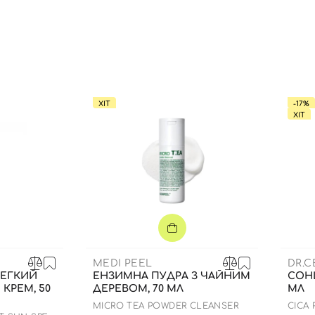
Ви ще не додали товари у кошик
Відправляючи форму для авторизації/реєстрації ви
приймаєте умови
Угоди користувача
Далі
ХІТ
-17%
Увійти за допомогою e-mail
ХІТ
MEDI PEEL
DR.
ЕГКИЙ
ЕНЗИМНА ПУДРА З ЧАЙНИМ
СОН
КРЕМ, 50
ДЕРЕВОМ, 70 МЛ
МЛ
MICRO TEA POWDER CLEANSER
СICA