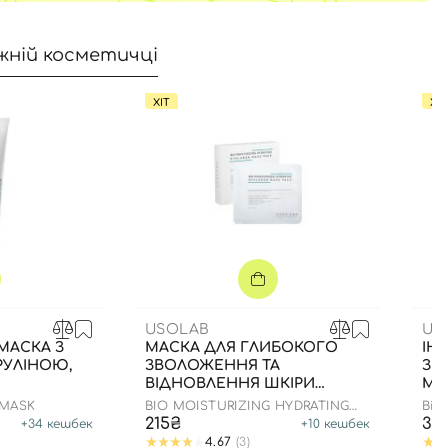
жній косметичці
ХІТ
ХІТ
USOLAB
US
МАСКА З
МАСКА ДЛЯ ГЛИБОКОГО
ІН
РУЛІНОЮ,
ЗВОЛОЖЕННЯ ТА
ЗВ
ВІДНОВЛЕННЯ ШКІРИ
МЛ
ОБЛИЧЧЯ З
 MASK
BIO MOISTURIZING HYDRATING
Bio
ЗАСПОКІЙЛИВИМ ЕФЕКТОМ
HYALURON MASK
215₴
35
+
34
кешбек
+
10
кешбек
4.67
(3)