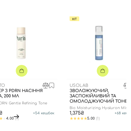
ХІТ
TO
USOLAB
Р З PDRN НАСІННЯ
ЗВОЛОЖУЮЧИЙ,
А, 200 МЛ
ЗАСПОКІЙЛИВИЙ ТА
ОМОЛОДЖУЮЧИЙ ТОНЕР 
DRN Gentle Refining Tone
СПРЕЙ, 150 МЛ
Bio Moisturizing Hyaluron Mist
0₴
1,375₴
+
54
кешбек
+
68
кешб
4.00
(1)
5.00
(1)