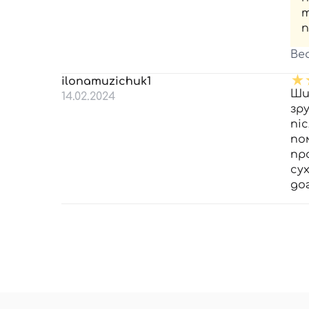
т
п
Be
ilonamuzichuk1
Ши
14.02.2024
зр
пі
по
пр
су
до