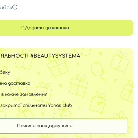
шбек
Додати до кошика
ЯЛЬНОСТІ #BEAUTYSYSTEMA
шбеку
на доставка
 в кожне замовлення
закритої спільноти Yana's club
Почати заощаджувати