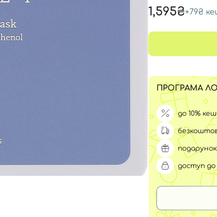
Для обличчя
1,595₴
+
79₴
ке
СПФ захист для дітей
вари
Для зони повік
ПРОГРАМА ЛО
до 10% ке
безкоштов
подарунок
доступ до 