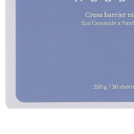
Всі то
гієни