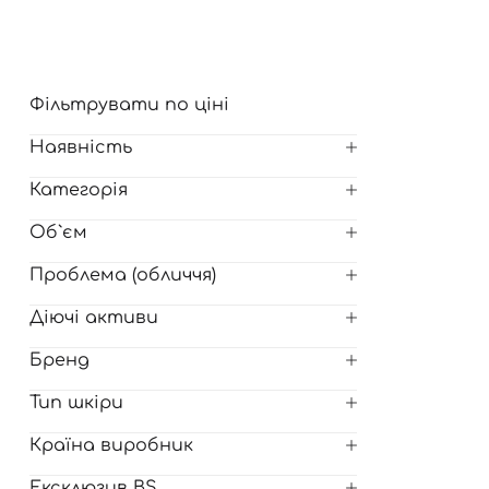
Для обличчя
СПФ захист для дітей
вари
Для зони повік
Фільтрувати по ціні
Наявність
Категорія
Об`єм
Проблема (обличчя)
Діючі активи
Бренд
Тип шкіри
Країна виробник
Ексклюзив BS