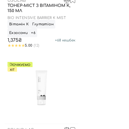
USOLAB
ТОНЕР-МІСТ З ВІТАМІНОМ К,
150 МЛ
BIO INTENSIVE BARRIER K MIST
Вітамін К
Глутатіон
Екзосоми
+6
1,375₴
+
68
кешбек
5.00
(12)
ОЧІКУЄМО
ХІТ