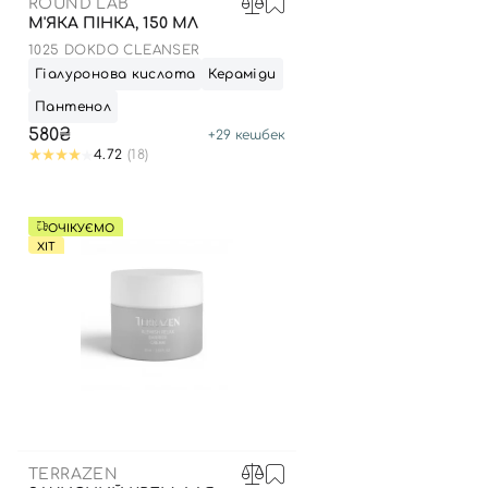
ROUND LAB
М'ЯКА ПІНКА, 150 МЛ
1025 DOKDO CLEANSER
Гіалуронова кислота
Кераміди
Пантенол
580₴
+
29
кешбек
4.72
(18)
ОЧІКУЄМО
ХІТ
TERRAZEN