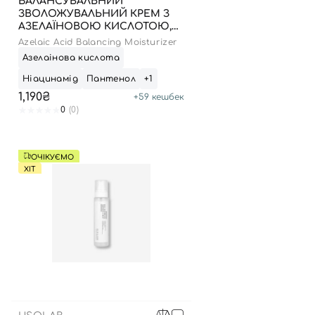
БАЛАНСУВАЛЬНИЙ
ЗВОЛОЖУВАЛЬНИЙ КРЕМ З
АЗЕЛАЇНОВОЮ КИСЛОТОЮ,
100 МЛ
Azelaic Acid Balancing Moisturizer
Азелаінова кислота
Ніацинамід
Пантенол
+1
1,190₴
+
59
кешбек
0
(0)
ОЧІКУЄМО
ХІТ