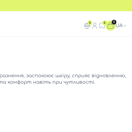
0
0
0
UA
азнення, заспокоює шкіру, сприяє відновленню,
та комфорт навіть при чутливості.