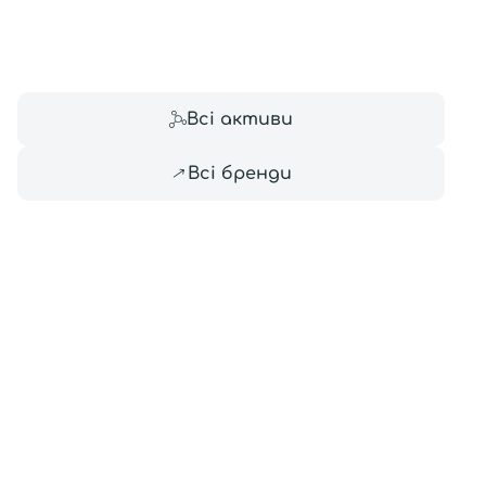
Всі то
гієни
Всі активи
Всі бренди