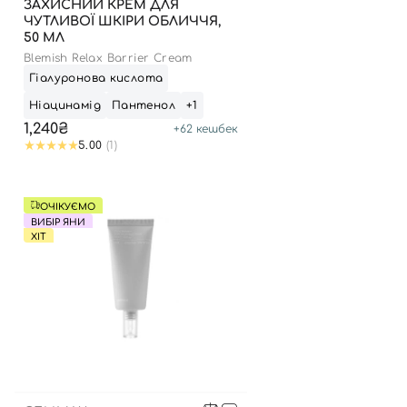
ЗАХИСНИЙ КРЕМ ДЛЯ
ЧУТЛИВОЇ ШКІРИ ОБЛИЧЧЯ,
50 МЛ
Blemish Relax Barrier Cream
Гіалуронова кислота
Ніацинамід
Пантенол
+1
1,240₴
+
62
кешбек
5.00
(1)
ОЧІКУЄМО
ВИБІР ЯНИ
ХІТ