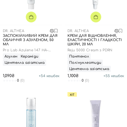
DR. ALTHEA
DR. ALTHEA
ЗАСПОКІЙЛИВИЙ КРЕМ ДЛЯ
КРЕМ ДЛЯ ВІДНОВЛЕННЯ,
ОБЛИЧЧЯ З АЗУЛЕНОМ, 50
ЕЛАСТИЧНОСТІ І ГЛАДКОСТІ
МЛ
ШКІРИ, 20 МЛ
Pro Lab Azulene 147 HA-
Reju 5000 Cream з PDRN
Intensive Soothing Cream
Азулен
Кераміди
Пантенол
Центелла азіатська
Полінуклеотиди
Центелла азіатська
1,090₴
1,100₴
+
54
кешбек
+
55
кешбек
0
(0)
0
(0)
ХІТ