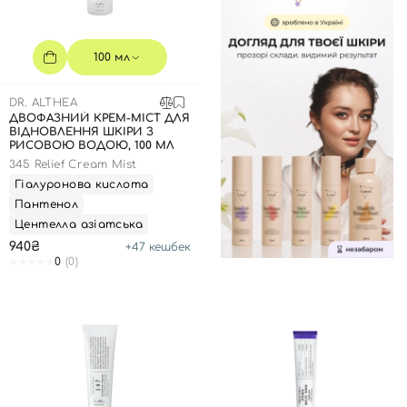
100 мл
DR. ALTHEA
ДВОФАЗНИЙ КРЕМ-МІСТ ДЛЯ
ВІДНОВЛЕННЯ ШКІРИ З
РИСОВОЮ ВОДОЮ, 100 МЛ
345 Relief Cream Mist
Гіалуронова кислота
Пантенол
Центелла азіатська
940₴
+
47
кешбек
0
(0)