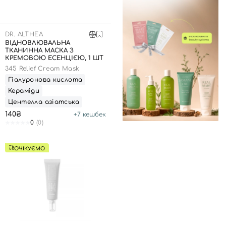
DR. ALTHEA
ВІДНОВЛЮВАЛЬНА
ТКАНИННА МАСКА З
КРЕМОВОЮ ЕСЕНЦІЄЮ, 1 ШТ
345 Relief Cream Mask
Гіалуронова кислота
Кераміди
Центелла азіатська
140₴
+
7
кешбек
0
(0)
ОЧІКУЄМО