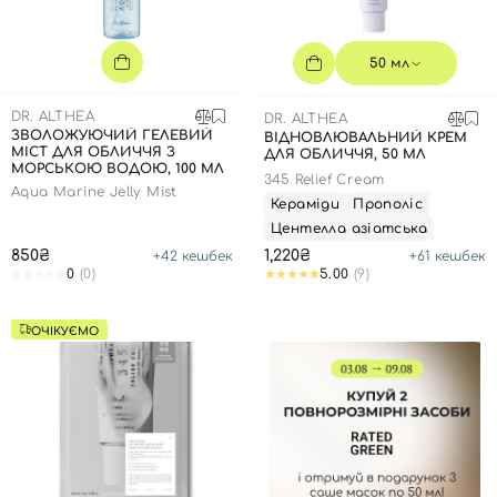
Вхід
Реєстрація
50 мл
Номер телефону
DR. ALTHEA
DR. ALTHEA
ЗВОЛОЖУЮЧИЙ ГЕЛЕВИЙ
ВІДНОВЛЮВАЛЬНИЙ КРЕМ
МІСТ ДЛЯ ОБЛИЧЧЯ З
ДЛЯ ОБЛИЧЧЯ, 50 МЛ
МОРСЬКОЮ ВОДОЮ, 100 МЛ
345 Relief Cream
Відправляючи форму для авторизації/реєстрації ви
Aqua Marine Jelly Mist
Кераміди
Прополіс
приймаєте умови
Угоди користувача
Центелла азіатська
Далі
850₴
1,220₴
+
42
кешбек
+
61
кешбек
0
(0)
5.00
(9)
Увійти за допомогою e-mail
ОЧІКУЄМО