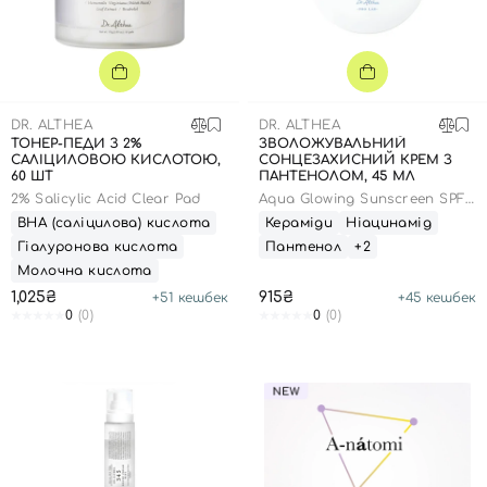
DR. ALTHEA
DR. ALTHEA
ТОНЕР-ПЕДИ З 2%
ЗВОЛОЖУВАЛЬНИЙ
САЛІЦИЛОВОЮ КИСЛОТОЮ,
СОНЦЕЗАХИСНИЙ КРЕМ З
60 ШТ
ПАНТЕНОЛОМ, 45 МЛ
2% Salicylic Acid Clear Pad
Aqua Glowing Sunscreen SPF
50+
ВНА (саліцилова) кислота
Кераміди
Ніацинамід
Гіалуронова кислота
Пантенол
+2
Молочна кислота
1,025₴
915₴
+
51
кешбек
+
45
кешбек
0
(0)
0
(0)