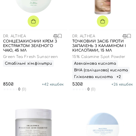
SPF-засоби з тоном
Точкові від прищів
SPF для волосся
Для дітей
Креми для тіла з SPF
Мініатюри
Спеціальний догляд
Дезодоранти
Карбоксітерапія
Для дітей
Засоби для інтимної гігієни
Бʼюті гаджети
Для чоловіків
Автозасмага для тіла
DR. ALTHEA
DR. ALTHEA
Автозасмага
СОНЦЕЗАХИСНИЙ КРЕМ З
ТОЧКОВИЙ ЗАСІБ ПРОТИ
ЕКСТРАКТОМ ЗЕЛЕНОГО
ЗАПАЛЕНЬ З КАЛАМІНОМ І
Набори
ЧАЮ, 45 МЛ
КИСЛОТАМИ, 15 МЛ
Green Tea Fresh Sunscreen
15% Calamine Spot Powder
Шия і декольте
Стабільні хім.фільтри
Азелаінова кислота
Для чоловіків
ВНА (саліцилова) кислота
Гліколева кислота
+2
Для дітей
850₴
530₴
+
42
кешбек
+
26
кешбек
0
(0)
0
(0)