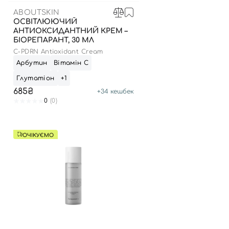
ABOUTSKIN
ОСВІТЛЮЮЧИЙ
АНТИОКСИДАНТНИЙ КРЕМ –
БІОРЕПАРАНТ, 30 МЛ
C-PDRN Antioxidant Cream
Арбутин
Вітамін С
Глутатіон
+1
685₴
+
34
кешбек
0
(0)
ОЧІКУЄМО