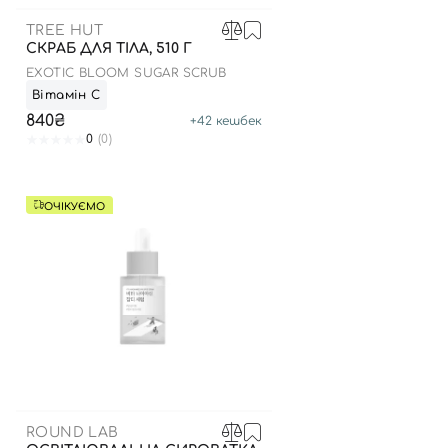
TREE HUT
СКРАБ ДЛЯ ТІЛА, 510 Г
EXOTIC BLOOM SUGAR SCRUB
Вітамін С
840₴
+
42
кешбек
0
(0)
ОЧІКУЄМО
ROUND LAB