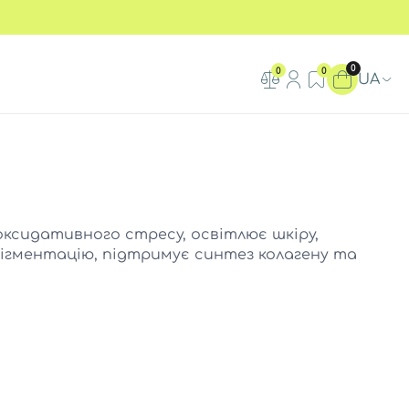
0
0
0
UA
оксидативного стресу, освітлює шкіру,
гментацію, підтримує синтез колагену та