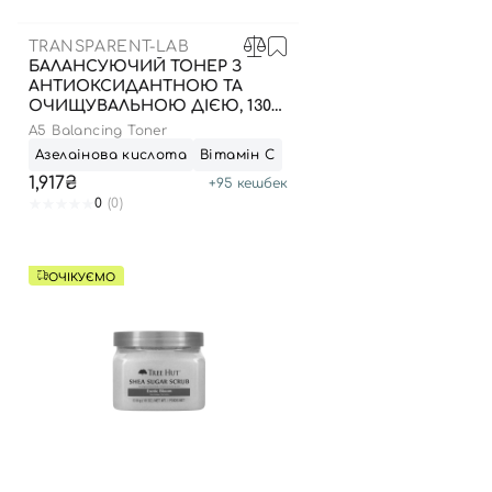
TRANSPARENT-LAB
БАЛАНСУЮЧИЙ ТОНЕР З
АНТИОКСИДАНТНОЮ ТА
ОЧИЩУВАЛЬНОЮ ДІЄЮ, 130
МЛ
A5 Balancing Toner
Азелаінова кислота
Вітамін С
1,917₴
+
95
кешбек
0
(0)
ОЧІКУЄМО