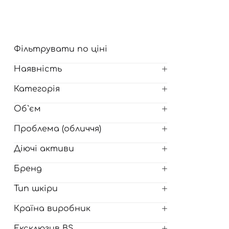
Для обличчя
СПФ захист для дітей
вари
Для зони повік
Фільтрувати по ціні
Наявність
Категорія
Об`єм
Проблема (обличчя)
Діючі активи
Бренд
Тип шкіри
Країна виробник
Ексклюзив BS