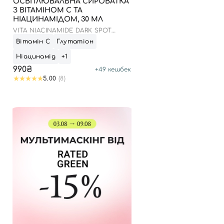
ОСВІТЛЮВАЛЬНА СИРОВАТКА
З ВІТАМІНОМ C ТА
НІАЦИНАМІДОМ, 30 МЛ
VITA NIACINAMIDE DARK SPOT
SERUM
Вітамін С
Глутатіон
Ніацинамід
+1
990₴
+
49
кешбек
5.00
(8)