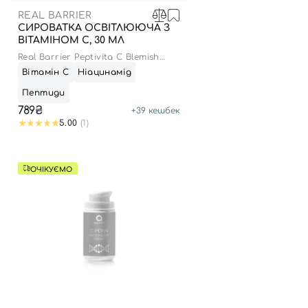
REAL BARRIER
СИРОВАТКА ОСВІТЛЮЮЧА З
ВІТАМІНОМ С, 30 МЛ
Real Barrier Peptivita C Blemish
Serum
Вітамін С
Ніацинамід
Пептиди
789₴
+
39
кешбек
5.00
(1)
ОЧІКУЄМО