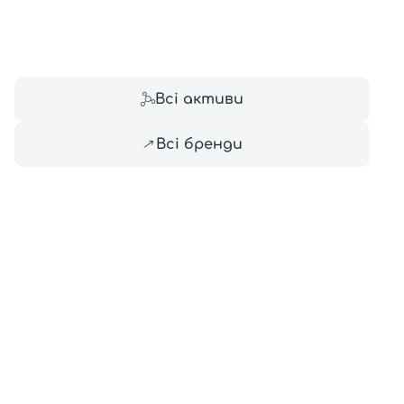
Всі то
гієни
Всі активи
Всі бренди