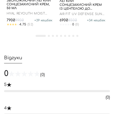
ЗВОЛОЖУЮЧИЙ ЛЕГКИЙ
ЛЕГКИЙ
СОНЦЕЗАХИСНИЙ КРЕМ,
СОНЦЕЗАХИСНИЙ КРЕМ
50 МЛ
ІЗ ЦЕНТЕЛОЮ ДО
07.01.2027 РОКУ
HYAL REYOUTH MOIST
AIR FIT UV DEFENSE SUN
SUN SPF 50/PA++++
CREAM SPF50
790₴
990₴
690₴
850₴
+
39
кешбек
+
34
кешбек
4.75
(52)
0
(0)
Відгуки
0
(0)
5
(0)
4