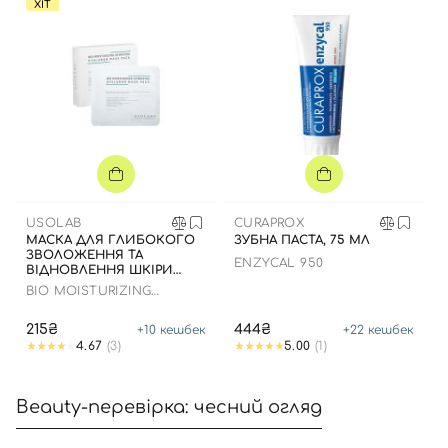
ХІТ
USOLAB
CURAPROX
МАСКА ДЛЯ ГЛИБОКОГО
ЗУБНА ПАСТА, 75 МЛ
ЗВОЛОЖЕННЯ ТА
ENZYCAL 950
ВІДНОВЛЕННЯ ШКІРИ
ОБЛИЧЧЯ З
BIO MOISTURIZING
ЗАСПОКІЙЛИВИМ
HYDRATING HYALURON
ЕФЕКТОМ
MASK
215₴
444₴
+
10
кешбек
+
22
кешбек
4.67
(3)
5.00
(1)
Beauty-перевірка: чесний огляд