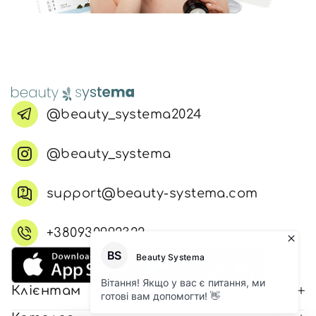
@beauty_systema2024
@beauty_systema
support@beauty-systema.com
+380930992322
Клієнтам