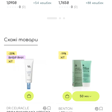
Kit
1,090₴
1,765₴
+
54
кешбек
+
88
кешбек
0
(0)
0
(0)
Схожі товари
-20%
-19%
ВИБІР ЯНИ
ХІТ
ХІТ
50 мл
DR.CEURACLE
BENTON