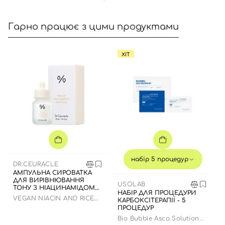
Номер телефону
Гарно працює з цими продуктами
ХІТ
Відправляючи форму для авторизації/реєстрації ви
приймаєте умови
Угоди користувача
Далі
Увійти за допомогою e-mail
набір 5 процедур
DR.CEURACLE
АМПУЛЬНА СИРОВАТКА
ДЛЯ ВИРІВНЮВАННЯ
USOLAB
ТОНУ З НІАЦИНАМІДОМ
НАБІР ДЛЯ ПРОЦЕДУРИ
ТА ЕКСТРАКТОМ РИСУ, 30
VEGAN NIACIN AND RICE
КАРБОКСІТЕРАПІЇ - 5
МЛ
AMPOULE
ПРОЦЕДУР
Bio Bubble Asco Solution