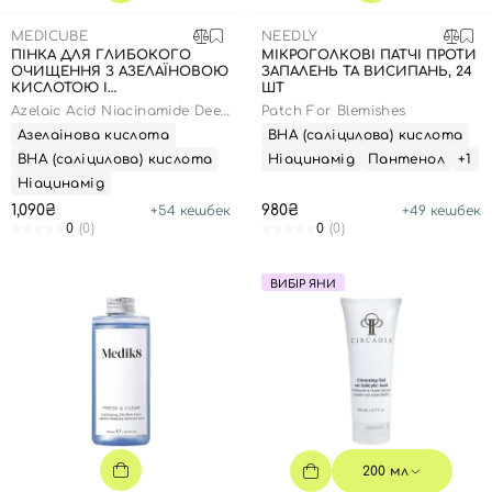
MEDICUBE
NEEDLY
ПІНКА ДЛЯ ГЛИБОКОГО
МІКРОГОЛКОВІ ПАТЧІ ПРОТИ
ОЧИЩЕННЯ З АЗЕЛАЇНОВОЮ
ЗАПАЛЕНЬ ТА ВИСИПАНЬ, 24
КИСЛОТОЮ І
ШТ
НІАЦИНАМІДОМ, 120 Г
Azelaic Acid Niacinamide Deep
Patch For Blemishes
Clean Foam Cleanser
Азелаінова кислота
ВНА (саліцилова) кислота
ВНА (саліцилова) кислота
Ніацинамід
Пантенол
+1
Ніацинамід
1,090₴
980₴
+
54
кешбек
+
49
кешбек
0
(0)
0
(0)
ВИБІР ЯНИ
200 мл