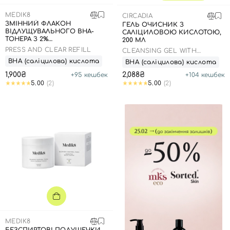
MEDIK8
CIRCADIA
ЗМІННИЙ ФЛАКОН
ГЕЛЬ ОЧИСНИК З
ВІДЛУЩУВАЛЬНОГО ВНА-
САЛІЦИЛОВОЮ КИСЛОТОЮ,
ТОНЕРА З 2%
200 МЛ
ІНКАПСУЛЬОВАНОЮ
PRESS AND CLEAR REFILL
CLEANSING GEL WITH
САЛІЦИЛОВОЮ КИСЛОТОЮ,
SALICYLIC ACID
ВНА (саліцилова) кислота
150 МЛ
ВНА (саліцилова) кислота
1,900₴
2,088₴
+
95
кешбек
+
104
кешбек
5.00
(2)
5.00
(2)
MEDIK8