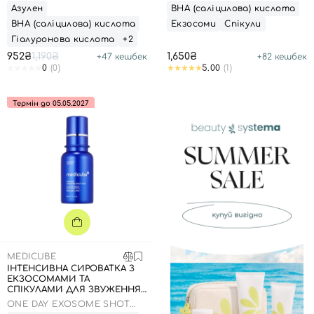
MASK
PORE AMPOULE 2000
Азулен
ВНА (саліцилова) кислота
ВНА (саліцилова) кислота
Екзосоми
Спікули
Гіалуронова кислота
+2
952₴
1,190₴
1,650₴
+
47
кешбек
+
82
кешбек
0
(0)
5.00
(1)
Термін до 05.05.2027
MEDICUBE
ІНТЕНСИВНА СИРОВАТКА З
ЕКЗОСОМАМИ ТА
СПІКУЛАМИ ДЛЯ ЗВУЖЕННЯ
ПОР, 30 МЛ
ONE DAY EXOSOME SHOT