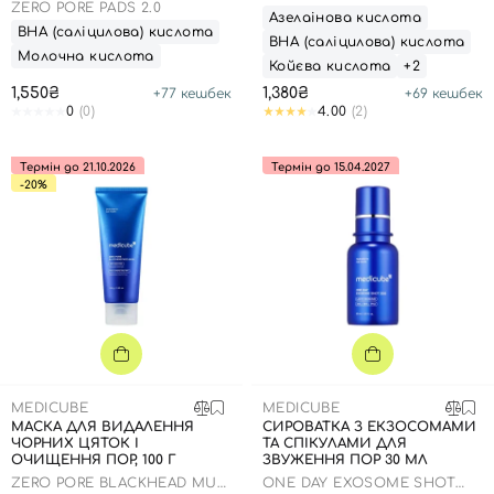
ZERO PORE PADS 2.0
TREATMENT
Вхід
Реєстрація
Азелаінова кислота
ВНА (саліцилова) кислота
ВНА (саліцилова) кислота
Молочна кислота
Койєва кислота
+2
Номер телефону
1,550₴
1,380₴
+
77
кешбек
+
69
кешбек
0
(0)
4.00
(2)
Термін до 21.10.2026
Термін до 15.04.2027
-20%
Відправляючи форму для авторизації/реєстрації ви
приймаєте умови
Угоди користувача
Далі
Увійти за допомогою e-mail
MEDICUBE
MEDICUBE
МАСКА ДЛЯ ВИДАЛЕННЯ
СИРОВАТКА З ЕКЗОСОМАМИ
ЧОРНИХ ЦЯТОК І
ТА СПІКУЛАМИ ДЛЯ
ОЧИЩЕННЯ ПОР, 100 Г
ЗВУЖЕННЯ ПОР 30 МЛ
ZERO PORE BLACKHEAD MUD
ONE DAY EXOSOME SHOT