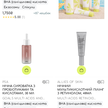
PORE AMPOULE 7500
ВНА (саліцилова) кислота
Екзосоми
Спікули
1,750₴
+
87
кешбек
5.00
(1)
PSA
ALLIES OF SKIN
НІЧНА СИРОВАТКА З
НІЧНИЙ
ПРОБІОТИКАМИ ТА
МУЛЬТИКИСЛОТНИЙ ПІЛІНГ
КИСЛОТАМИ, 30 МЛ
З РЕТИНОЛОМ, 48МЛ
GOALS MULTI ACIDS AND
MULTI ACIDS RETINOID
PROBIOTICS PERFECTING
BRIGHTENING SLEEPING
ВНА (саліцилова) кислота
ВНА (саліцилова) кислота
NIGHT SERUM
FACIAL