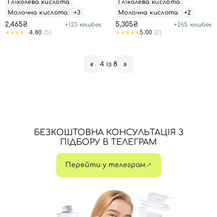
Гліколева кислота
Гліколева кислота
Молочна кислота
+3
Молочна кислота
+2
2,465₴
5,305₴
+
123
кешбек
+
265
кешбек
4.80
(5)
5.00
(2)
4 із 8
«
»
БЕЗКОШТОВНА КОНСУЛЬТАЦІЯ З
ПІДБОРУ В ТЕЛЕГРАМ
Перейти у телеграм