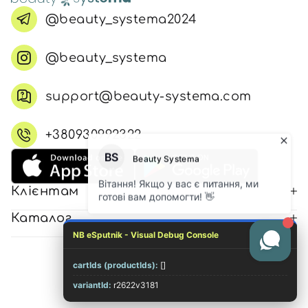
@beauty_systema2024
@beauty_systema
support@beauty-systema.com
+380930992322
Клієнтам
Каталог
NB eSputnik - Visual Debug Console
cartIds (productIds):
[]
© 2026 Всі права захищені
variantId:
r2622v3181