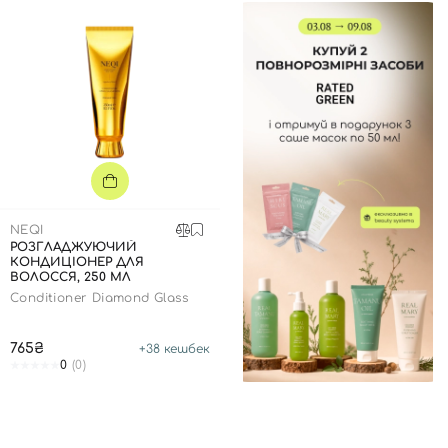
Відправляючи форму для авторизації/реєстрації ви
приймаєте умови
Угоди користувача
Далі
Увійти за допомогою e-mail
NEQI
РОЗГЛАДЖУЮЧИЙ
КОНДИЦІОНЕР ДЛЯ
ВОЛОССЯ, 250 МЛ
Conditioner Diamond Glass
765₴
+
38
кешбек
0
(0)