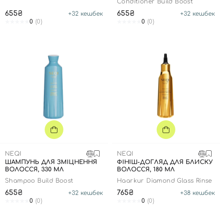
Conditioner Build Boost
Tonic
655₴
655₴
+
32
кешбек
+
32
кешбек
0
(0)
0
(0)
NEQI
NEQI
ШАМПУНЬ ДЛЯ ЗМІЦНЕННЯ
ФІНІШ-ДОГЛЯД ДЛЯ БЛИСКУ
ВОЛОССЯ, 330 МЛ
ВОЛОССЯ, 180 МЛ
Вхід
Реєстрація
Shampoo Build Boost
Haarkur Diamond Glass Rinse
655₴
765₴
+
32
кешбек
+
38
кешбек
0
(0)
0
(0)
Номер телефону