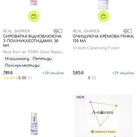
REAL BARRIER
REAL BARRIER
СИРОВАТКА ВІДНОВЛЮЮЧА
ОЧИЩУЮЧА КРЕМОВА ПІНКА,
З ПОЛІНУКЛЕОТИДАМИ, 30
120 МЛ
МЛ
Cream Cleansing Foam
Real Barrier PDRN Glow Repair
Serum
Ніацинамід
Пептиди
Полінуклеотиди
789₴
585₴
+
39
кешбек
+
29
кешбек
5.00
(1)
0
(0)