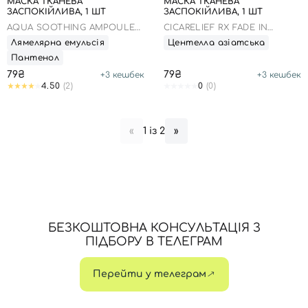
МАСКА ТКАНЕВА
МАСКА ТКАНЕВА
ЗАСПОКІЙЛИВА, 1 ШТ
ЗАСПОКІЙЛИВА, 1 ШТ
AQUA SOOTHING AMPOULE
CICARELIEF RX FADE IN
MASK
SERUM MASK
Лямелярна емульсія
Центелла азіатська
Пантенол
79₴
79₴
+
3
кешбек
+
3
кешбек
4.50
(2)
0
(0)
1 із 2
«
»
БЕЗКОШТОВНА КОНСУЛЬТАЦІЯ З
ПІДБОРУ В ТЕЛЕГРАМ
Перейти у телеграм