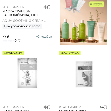
REAL BARRIER
МАСКА ТКАНЕВА
ЗАСПОКІЙЛИВА, 1 ШТ
AQUA SOOTHING CREAM
MASK
Гіалуронова кислота
79₴
+
3
кешбек
0
(0)
ОЧІКУЄМО
ОЧІКУЄМО
REAL BARRIER
REAL BARRIER