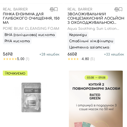
REAL BARRIER
REAL BARRIER
Вхід
Реєстрація
ПІНКА ЕНЗИМНА ДЛЯ
ЗВОЛОЖУВАЛЬНИЙ
ГЛИБОКОГО ОЧИЩЕННЯ, 150
СОНЦЕЗАХИСНИЙ ЛОСЬЙОН
МЛ
З ОХОЛОДЖУВАЛЬНОЮ
ДІЄЮ SPF50+, 50 МЛ
PORE BIUM CLEANSING FOAM
Aqua Soothing Sun Lotion
Номер телефону
SPF50+PA++++
ВНА (саліцилова) кислота
Кераміди
РНА кислота
Стабільні хім.фільтри
Центелла азіатська
569₴
660₴
+
28
кешбек
+
33
кешбек
Відправляючи форму для авторизації/реєстрації ви
5.00
(1)
4.80
(5)
приймаєте умови
Угоди користувача
Далі
ОЧІКУЄМО
Увійти за допомогою e-mail