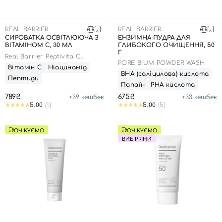
REAL BARRIER
REAL BARRIER
СИРОВАТКА ОСВІТЛЮЮЧА З
ЕНЗИМНА ПУДРА ДЛЯ
ВІТАМІНОМ С, 30 МЛ
ГЛИБОКОГО ОЧИЩЕННЯ, 50
Г
Real Barrier Peptivita C
PORE BIUM POWDER WASH
Blemish Serum
Вітамін С
Ніацинамід
ВНА (саліцилова) кислота
Пептиди
Папаїн
РНА кислота
789₴
675₴
+
39
кешбек
+
33
кешбек
5.00
(1)
5.00
(5)
ОЧІКУЄМО
ОЧІКУЄМО
ВИБІР ЯНИ