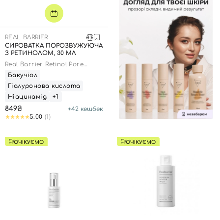
REAL BARRIER
СИРОВАТКА ПОРОЗВУЖУЮЧА
З РЕТИНОЛОМ, 30 МЛ
Real Barrier Retinol Pore
Tightening Serum
Бакучіол
Гіалуронова кислота
Ніацинамід
+1
849₴
+
42
кешбек
5.00
(1)
ОЧІКУЄМО
ОЧІКУЄМО