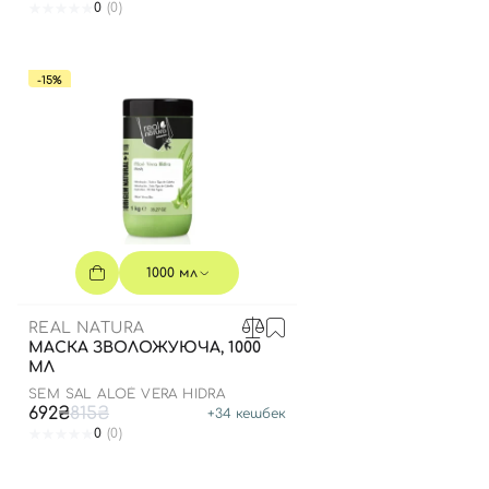
0
(0)
-15%
1000 мл
REAL NATURA
МАСКА ЗВОЛОЖУЮЧА, 1000
МЛ
SEM SAL ALOÉ VERA HIDRA
692₴
815₴
+
34
кешбек
0
(0)