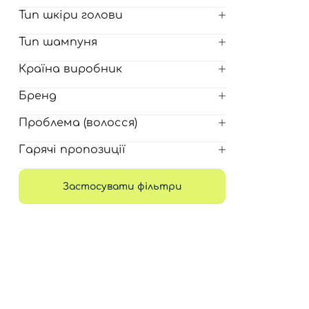
Для обличчя
Тип шкіри голови
СПФ захист для дітей
вари
Тип шампуня
Для зони повік
Країна виробник
Бренд
Проблема (волосся)
Гарячі пропозиції
Застосувати фільтри