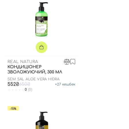
REAL NATURA
КОНДИЦІОНЕР
ЗВОЛОЖУЮЧИЙ, 300 МЛ
SEM SAL ALOÉ VERA HIDRA
552₴
650₴
+
27
кешбек
0
(0)
-15%