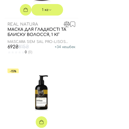
1 кг
REAL NATURA
МАСКА ДЛЯ ГЛАДКОСТІ ТА
БЛИСКУ ВОЛОССЯ, 1 КГ
MÁSCARA SEM SAL PRO-LISOS
ANTI FRIZZ ARGAN
692₴
815₴
+
34
кешбек
0
(0)
-15%