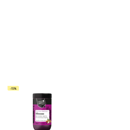
Всі то
гієни
-15%