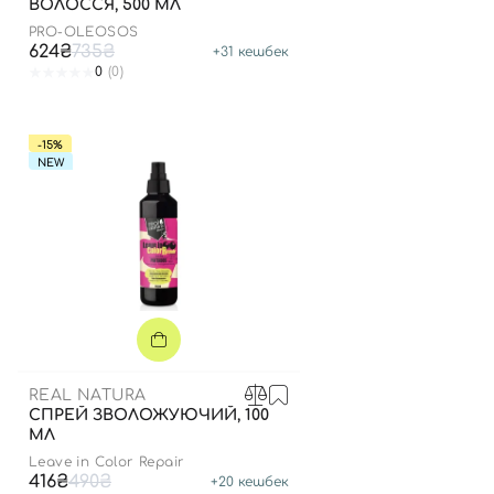
ВОЛОССЯ, 500 МЛ
PRO-OLEOSOS
624₴
735₴
+
31
кешбек
0
(0)
-15%
NEW
REAL NATURA
СПРЕЙ ЗВОЛОЖУЮЧИЙ, 100
МЛ
Leave in Color Repair
416₴
490₴
+
20
кешбек