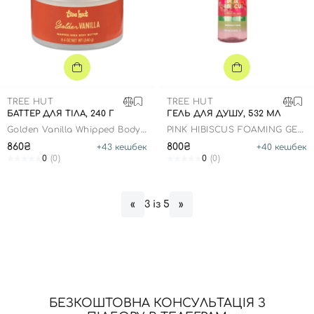
TREE HUT
TREE HUT
БАТТЕР ДЛЯ ТІЛА, 240 Г
ГЕЛЬ ДЛЯ ДУШУ, 532 МЛ
Golden Vanilla Whipped Body
PINK HIBISCUS FOAMING GEL
Butter
WASH
860₴
800₴
+
43
кешбек
+
40
кешбек
0
(0)
0
(0)
3 із 5
«
»
БЕЗКОШТОВНА КОНСУЛЬТАЦІЯ З