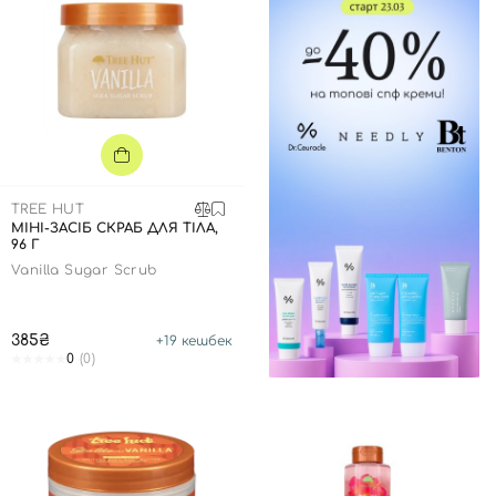
Відправляючи форму для авторизації/реєстрації ви
приймаєте умови
Угоди користувача
Далі
Увійти за допомогою e-mail
TREE HUT
МІНІ-ЗАСІБ СКРАБ ДЛЯ ТІЛА,
96 Г
Vanilla Sugar Scrub
385₴
+
19
кешбек
0
(0)