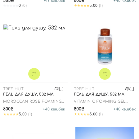
385₴
800₴
+
19
кешбек
+
40
кешбек
0
(0)
5.00
(1)
TREE HUT
TREE HUT
ГЕЛЬ ДЛЯ ДУШУ, 532 МЛ
ГЕЛЬ ДЛЯ ДУШУ, 532 МЛ
Вхід
Реєстрація
MOROCCAN ROSE FOAMING
VITAMIN C FOAMING GEL
GEL WASH
WASH
800₴
800₴
+
40
кешбек
+
40
кешбек
5.00
(1)
5.00
(1)
Номер телефону