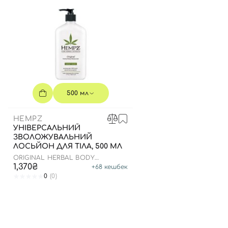
500 мл
HEMPZ
УНІВЕРСАЛЬНИЙ
ЗВОЛОЖУВАЛЬНИЙ
ЛОСЬЙОН ДЛЯ ТІЛА, 500 МЛ
ORIGINAL HERBAL BODY
MOISTURIZER
1,370₴
+
68
кешбек
0
(0)