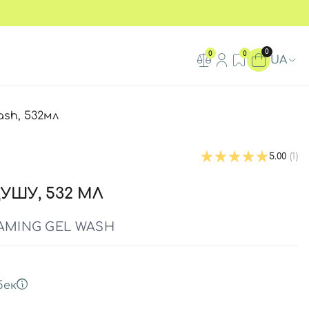
0
0
0
UA
ash, 532мл
5.00
(1)
УШУ, 532 МЛ
OAMING GEL WASH
бек