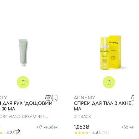
DLY
ACNEMY
М ДЛЯ РУК "ДОЩОВИЙ
СПРЕЙ ДЛЯ ТІЛА З АКНЕ, 80
, 30 МЛ
МЛ
ORY HAND CREAM 424
ZITBACK
Y GARDEN
₴
1,053₴
+
17
кешбек
+
52
кешб
4.33
(6)
4.64
(14)