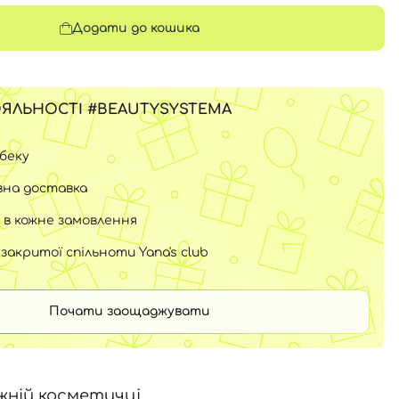
Додати до кошика
ЯЛЬНОСТІ #BEAUTYSYSTEMA
шбеку
на доставка
 в кожне замовлення
закритої спільноти Yana's club
Почати заощаджувати
жній косметичці