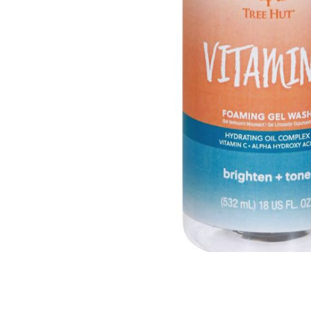
Всі то
гієни