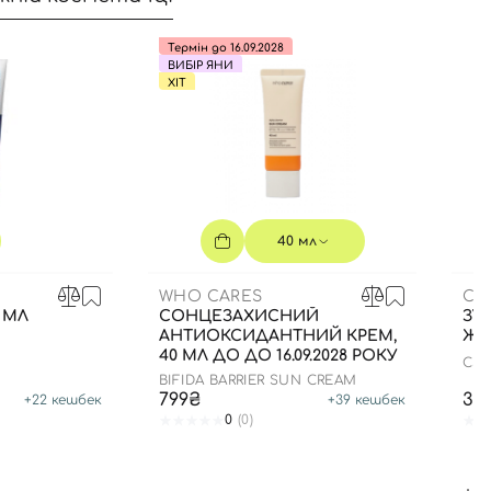
Термін до 16.09.2028
ВИБІР ЯНИ
ХІТ
40 мл
WHO CARES
CU
 МЛ
СОНЦЕЗАХИСНИЙ
ЗУБ
АНТИОКСИДАНТНИЙ КРЕМ,
ЖО
40 МЛ ДО ДО 16.09.2028 РОКУ
CS 
BIFIDA BARRIER SUN CREAM
799₴
35
+
22
кешбек
+
39
кешбек
0
(0)