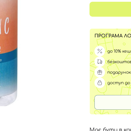
Для обличчя
СПФ захист для дітей
вари
Для зони повік
ПРОГРАМА ЛО
до 10% ке
безкоштов
подарунок
доступ до 
Має бути в ко