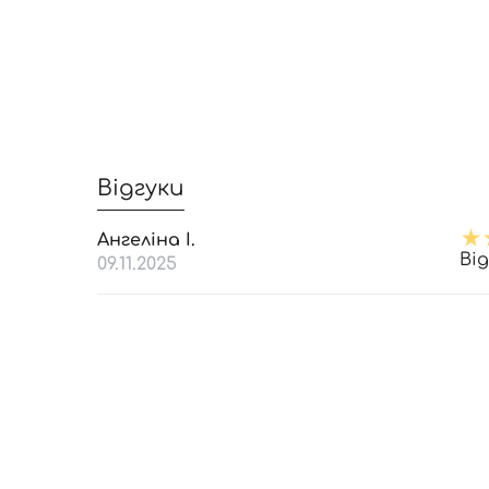
Відгуки
Ангеліна І.
Ві
09.11.2025