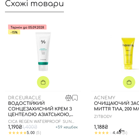
Схожі товари
Термін до 05.09.2028
-15%
DR.CEURACLE
ACNEMY
ВОДОСТІЙКИЙ
ОЧИЩАЮЧИЙ ЗАС
СОНЦЕЗАХИСНИЙ КРЕМ З
МИТТЯ ТІЛА, 200 М
ЦЕНТЕЛОЮ АЗІАТСЬКОЮ,
ZITBODY
100 МЛ ДО 05.09.2028
CICA REGEN WATERPROOF SUN
SPF50+ PA++++
1,190₴
1,400₴
1,188₴
+
59
кешбек
5.00
(5)
4.40
(5)