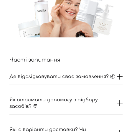
Вхід
Реєстрація
Номер телефону
Відправляючи форму для авторизації/реєстрації ви
Часті запитання
приймаєте умови
Угоди користувача
Далі
Де відслідковувати своє замовлення? 📦
Увійти за допомогою e-mail
Як отримати допомогу з підбору
засобів? 💬
Які є варіанти доставки? Чи