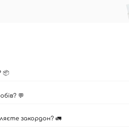
Вхід
Реєстрація
Номер телефону
Ви ще не додали товари у кошик
Відправляючи форму для авторизації/реєстрації ви
 📦
приймаєте умови
Угоди користувача
Далі
бів? 💬
Увійти за допомогою e-mail
ляєте закордон? 🚛