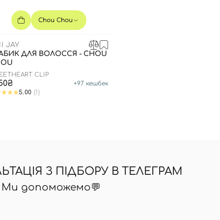
Для обличчя
СПФ захист для дітей
Chou Chou
вари
Для зони повік
I JAY
АБИК ДЛЯ ВОЛОССЯ - CHOU
HOU
EETHEART CLIP
950₴
+
97
кешбек
5.00
(1)
ТАЦІЯ З ПІДБОРУ В ТЕЛЕГРАМ
? Ми допоможемо💬