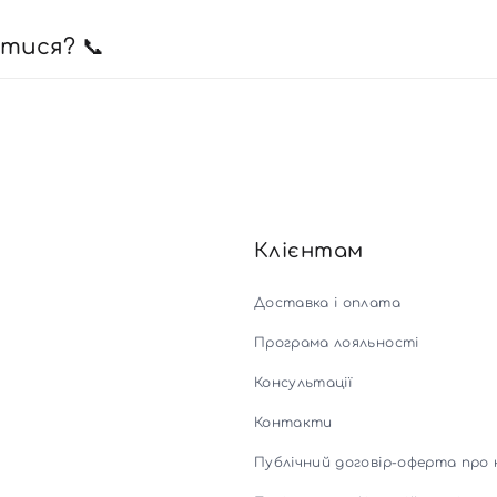
атися? 📞
Клієнтам
Доставка і оплата
Програма лояльності
Консультації
Контакти
Публічний договір-оферта про 