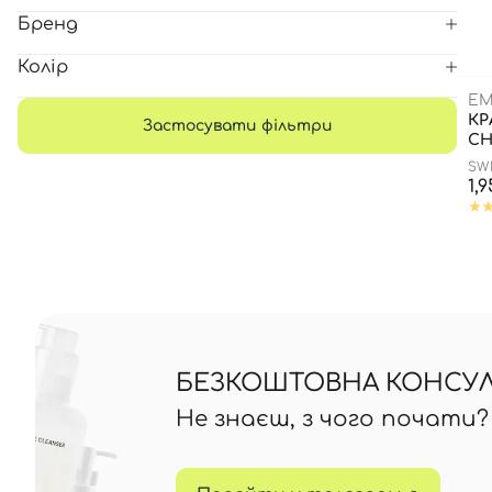
Бренд
Всі то
Колір
гієни
EM
КР
Застосувати фільтри
C
SW
1,
БЕЗКОШТОВНА КОНСУЛЬ
Не знаєш, з чого почати