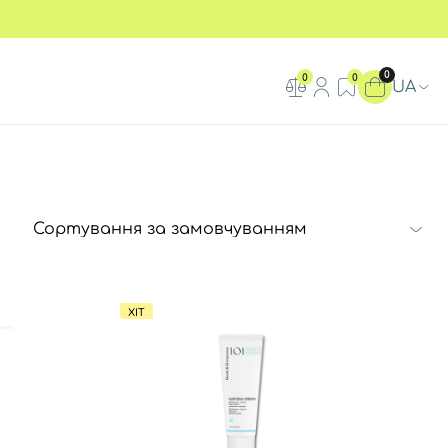
0
0
0
UA
ХІТ