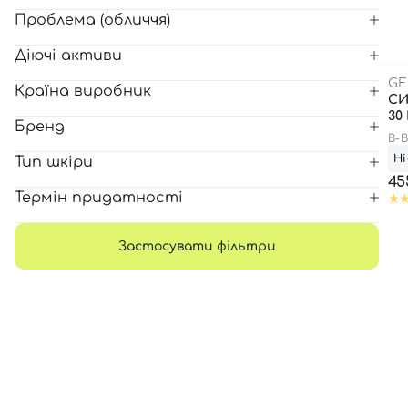
Проблема (обличчя)
Всі то
Діючі активи
гієни
GE
Країна виробник
СИ
30
Бренд
B-
Ні
Тип шкіри
45
Термін придатності
Застосувати фільтри