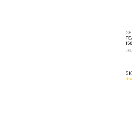
GE
ГЕ
15
JE
51