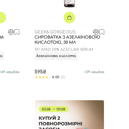
GEEK&GORGEOUS
HA
СИРОВАТКА З АЗЕЛАЇНОВОЮ
КИСЛОТОЮ, 30 МЛ
101 APAD 20% AZECLAIR SERUM
та
Азелаінова кислота
595₴
+
69
кешбек
+
29
кешбек
4.00
(3)