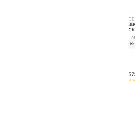
GE
ЗВ
СК
HAP
Ке
57