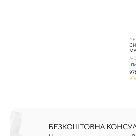
GE
СИ
М
A-
П
97
БЕЗКОШТОВНА КОНСУЛЬ