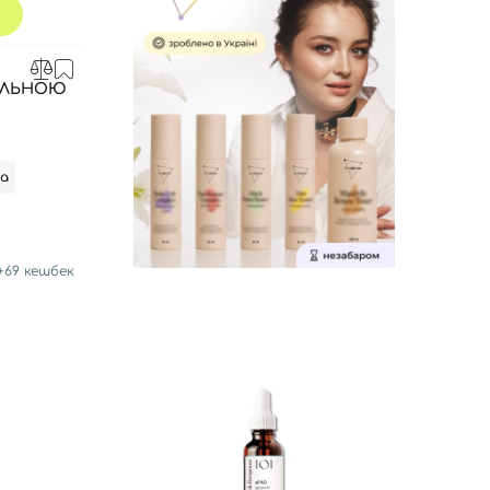
АЛЬНОЮ
та
+
69
кешбек