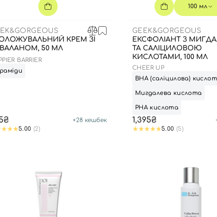
100 мл
EK&GORGEOUS
GEEK&GORGEOUS
ОЛОЖУВАЛЬНИЙ КРЕМ ЗІ
ЕКСФОЛІАНТ З МИГД
ВАЛАНОМ, 50 МЛ
ТА САЛІЦИЛОВОЮ
КИСЛОТАМИ, 100 МЛ
PIER BARRIER
CHEER UP
раміди
ВНА (саліцилова) кисло
Мигдалева кислота
РНА кислота
5₴
1,395₴
+
28
кешбек
5.00
(2)
5.00
(5)