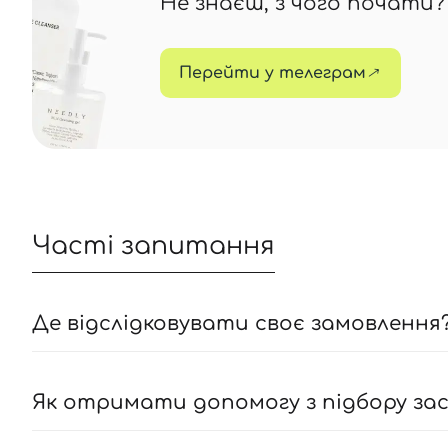
Не знаєш, з чого почати
Перейти у телеграм
Часті запитання
Де відслідковувати своє замовлення?
Як отримати допомогу з підбору засо