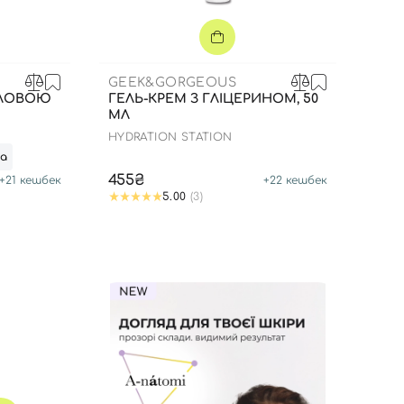
GEEK&GORGEOUS
ИЛОВОЮ
ГЕЛЬ-КРЕМ З ГЛІЦЕРИНОМ, 50
МЛ
HYDRATION STATION
та
455₴
+
21
кешбек
+
22
кешбек
5.00
(3)