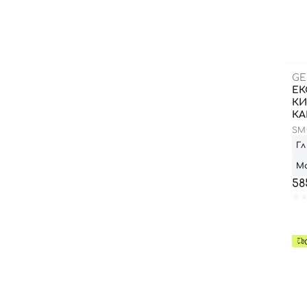
GE
ЕК
КИ
КА
SM
Гл
М
58