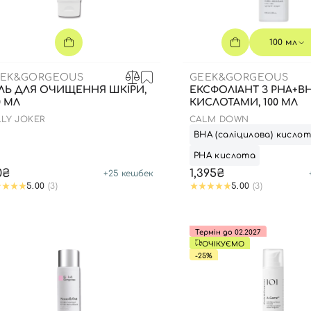
100 мл
EK&GORGEOUS
GEEK&GORGEOUS
ЛЬ ДЛЯ ОЧИЩЕННЯ ШКІРИ,
ЕКСФОЛІАНТ З PHA+B
0 МЛ
КИСЛОТАМИ, 100 МЛ
LLY JOKER
CALM DOWN
ВНА (саліцилова) кисло
РНА кислота
0₴
1,395₴
+
25
кешбек
5.00
(3)
5.00
(3)
Термін до 02.2027
ОЧІКУЄМО
-25%