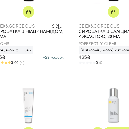
Для обличчя
СПФ захист для дітей
вари
Для зони повік
EK&GORGEOUS
GEEK&GORGEOUS
РОВАТКА З НІАЦИНАМІДОМ,
СИРОВАТКА З САЛІЦ
 МЛ
КИСЛОТОЮ, 30 МЛ
BOMB
POREFECTLY CLEAR
ацинамід
Цинк
ВНА (саліцилова) кисло
5₴
425₴
+
22
кешбек
5.00
(4)
0
(0)