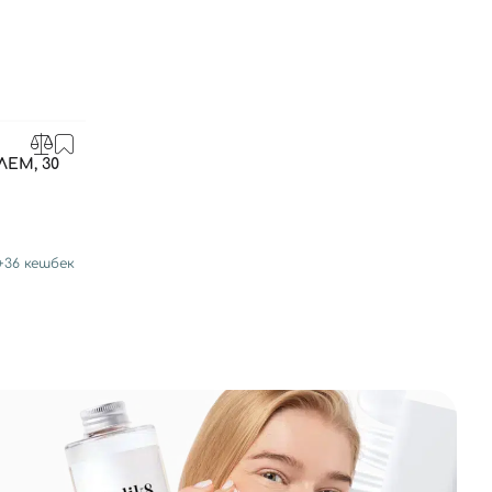
ЕМ, 30
+
36
кешбек