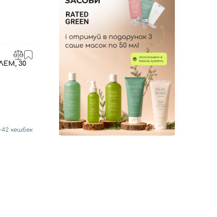
ЕМ, 30
+
42
кешбек