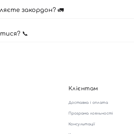
ляєте закордон? 🚛
атися? 📞
Клієнтам
Доставка і оплата
Програма лояльності
Консультації