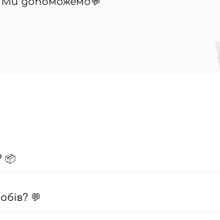
? Ми допоможемо💬
 📦
бів? 💬