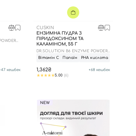
CUSKIN
ЕНЗИМНА ПУДРА З
ПІРИДОКСИНОМ ТА
POWDER
КАЛАМІНОМ, 55 Г
DR.SOLUTION B6 ENZYME POWDER
WASH
Вітамін С
Папаїн
РНА кислота
1,362₴
+
47
кешбек
+
68
кешбек
5.00
(6)