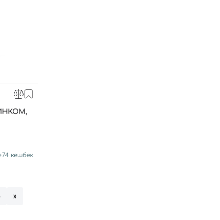
ИНКОМ,
+
74
кешбек
8
»