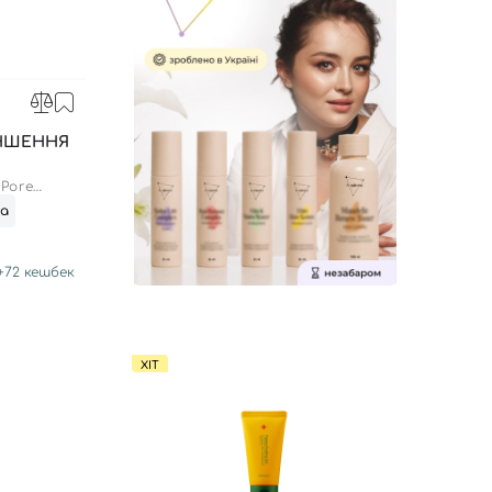
ЕНШЕННЯ
 Pore
та
+
72
кешбек
ХІТ