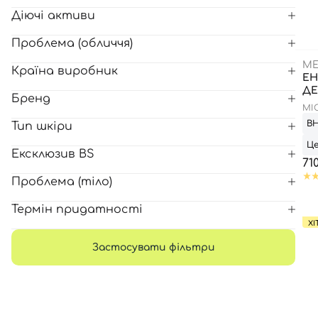
Діючі активи
Всі то
Проблема (обличчя)
гієни
ME
Країна виробник
ЕН
ДЕ
Бренд
MI
ВН
Тип шкіри
Це
Ексклюзив BS
71
Проблема (тіло)
Термін придатності
ХІ
Застосувати фільтри