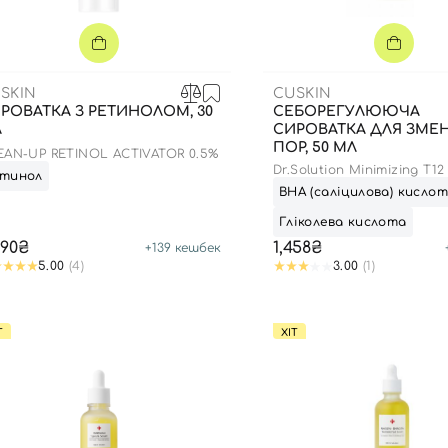
SKIN
CUSKIN
РОВАТКА З РЕТИНОЛОМ, 30
СЕБОРЕГУЛЮЮЧА
Л
СИРОВАТКА ДЛЯ ЗМ
ПОР, 50 МЛ
EAN-UP RETINOL ACTIVATOR 0.5%
Dr.Solution Minimizing T12
етинол
Serum
ВНА (саліцилова) кисло
Гліколева кислота
790₴
1,458₴
+
139
кешбек
5.00
(4)
3.00
(1)
Т
ХІТ