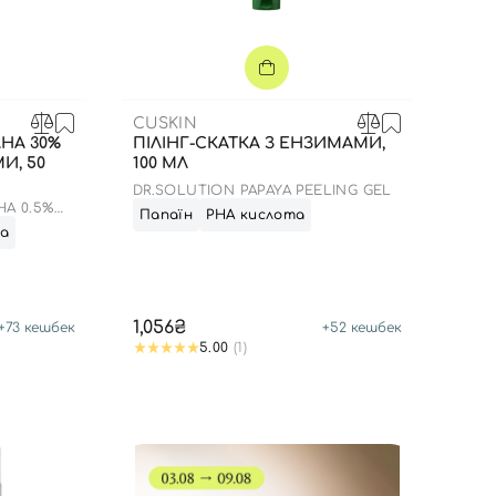
CUSKIN
AHA 30%
ПІЛІНГ-СКАТКА З ЕНЗИМАМИ,
И, 50
100 МЛ
DR.SOLUTION PAPAYA PEELING GEL
HA 0.5%
Папаїн
РНА кислота
та
1,056₴
+
73
кешбек
+
52
кешбек
5.00
(1)