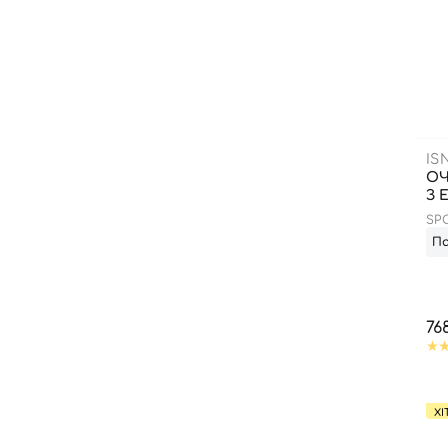
IS
ОЧ
З 
SP
WA
П
76
ХІ