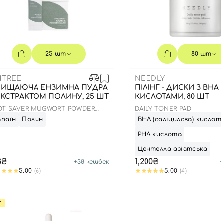
25 шт
80 шт
NTREE
NEEDLY
ИЩАЮЧА ЕНЗИМНА ПУДРА
ПІЛІНГ - ДИСКИ З BHA І
ЕКСТРАКТОМ ПОЛИНУ, 25 ШТ
КИСЛОТАМИ, 80 ШТ
Вхід
Реєстрація
OT SAVER MUGWORT POWDER
DAILY TONER PAD
SH
апаїн
Полин
ВНА (саліцилова) кисло
Номер телефону
РНА кислота
Центелла азіатська
8₴
1,200₴
+
38
кешбек
5.00
(6)
5.00
(4)
Ви ще не додали товари у кошик
Відправляючи форму для авторизації/реєстрації ви
приймаєте умови
Угоди користувача
Т
Далі