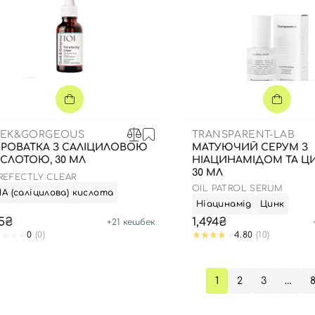
Увійти за допомогою e-mail
EK&GORGEOUS
TRANSPARENT-LAB
РОВАТКА З САЛІЦИЛОВОЮ
МАТУЮЧИЙ СЕРУМ З
СЛОТОЮ, 30 МЛ
НІАЦИНАМІДОМ ТА Ц
30 МЛ
REFECTLY CLEAR
OIL PATROL SERUM
А (саліцилова) кислота
Ніацинамід
Цинк
5₴
1,494₴
+
21
кешбек
0
(0)
4.80
(10)
1
2
3
…