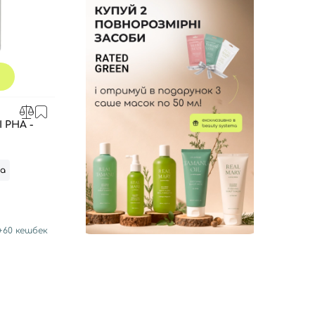
 PHA -
та
+
60
кешбек