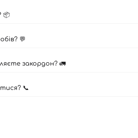
 📦
бів? 💬
ляєте закордон? 🚛
атися? 📞