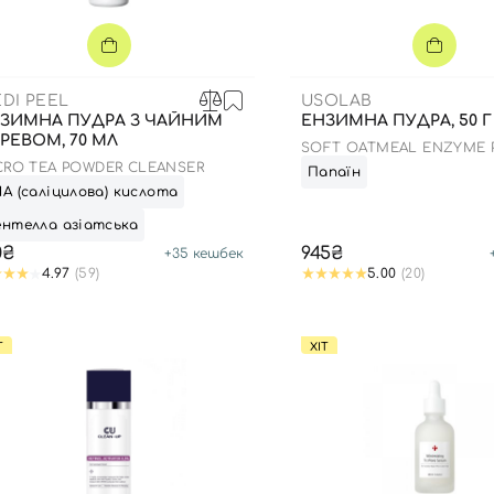
Для обличчя
СПФ захист для дітей
вари
Для зони повік
DI PEEL
USOLAB
ЗИМНА ПУДРА З ЧАЙНИМ
ЕНЗИМНА ПУДРА, 50 Г
РЕВОМ, 70 МЛ
SOFT OATMEAL ENZYME 
WASH
CRO TEA POWDER CLEANSER
Папаїн
А (саліцилова) кислота
нтелла азіатська
0₴
945₴
+
35
кешбек
4.97
(59)
5.00
(20)
Т
ХІТ