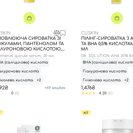
SKIN
CUSKIN
ОВЛЮЮЧА СИРОВАТКА ЗІ
ПІЛІНГ-СИРОВАТКА З 
ІКУЛАМИ, ПАНТЕНОЛОМ ТА
ТА BHA 0,5% КИСЛОТАМ
АЛУРОНОВОЮ КИСЛОТОЮ,
МЛ
 МЛ
thenol spicule serum, 30 мл
DR. SOLUTION AHA 30% B
WASHABLE PEEL SERUM
А (саліцилова) кислота
ВНА (саліцилова) кисло
алуронова кислота
Гіалуронова кислота
іколева кислота
+2
Гліколева кислота
+2
392₴
1,476₴
+
69
кешбек
0
(0)
4.20
(5)
Т
ХІТ