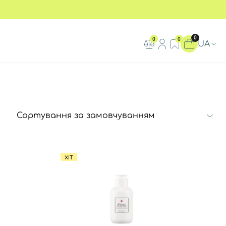
0
0
0
UA
ХІТ