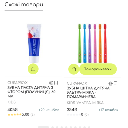
Схожі товари
Помаранчева
CURAPROX
CURAPROX
ЗУБНА ПАСТА ДИТЯЧА З
ЗУБНА ЩІТКА ДИТЯЧА
ФТОРОМ (ПОЛУНИЦЯ), 60
УЛЬТРА-М'ЯКА -
МЛ
ПОМАРАНЧЕВА
KIDS
KIDS УЛЬТРА-М'ЯКА
405₴
354₴
+
20
кешбек
+
17
кешбек
5.00
(2)
0
(0)