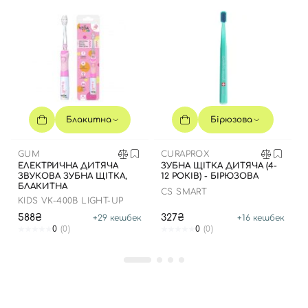
Блакитна
Бірюзова
Вхід
Реєстрація
GUM
CURAPROX
ЕЛЕКТРИЧНА ДИТЯЧА
ЗУБНА ЩІТКА ДИТЯЧА (4-
Номер телефону
ЗВУКОВА ЗУБНА ЩІТКА,
12 РОКІВ) - БІРЮЗОВА
БЛАКИТНА
CS SMART
KIDS VK-400B LIGHT-UP
588₴
327₴
+
29
кешбек
+
16
кешбек
0
(0)
0
(0)
Відправляючи форму для авторизації/реєстрації ви
приймаєте умови
Угоди користувача
Далі
Увійти за допомогою e-mail