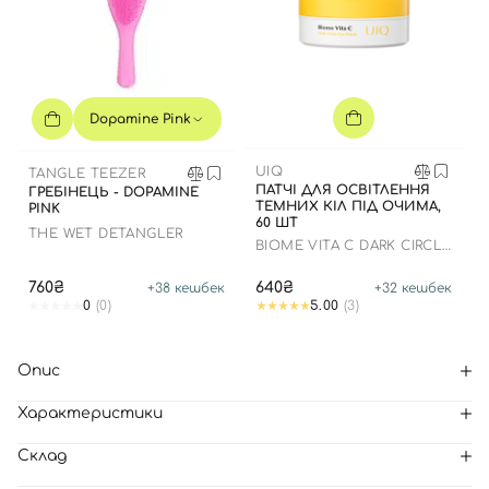
Dopamine Pink
UIQ
TANGLE TEEZER
ПАТЧІ ДЛЯ ОСВІТЛЕННЯ
ГРЕБІНЕЦЬ - DOPAMINE
ТЕМНИХ КІЛ ПІД ОЧИМА,
PINK
60 ШТ
THE WET DETANGLER
BIOME VITA C DARK CIRCLE
EYE PATCH
760₴
640₴
+
38
кешбек
+
32
кешбек
0
(0)
5.00
(3)
Опис
Характеристики
Склад