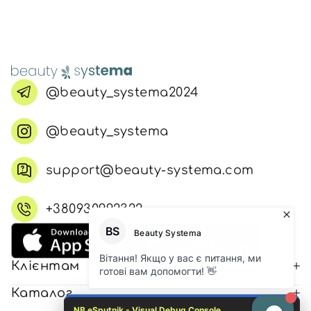
@beauty_systema2024
@beauty_systema
support@beauty-systema.com
+380930992322
Клієнтам
Каталог
NB eSputnik - Visual Debug Console