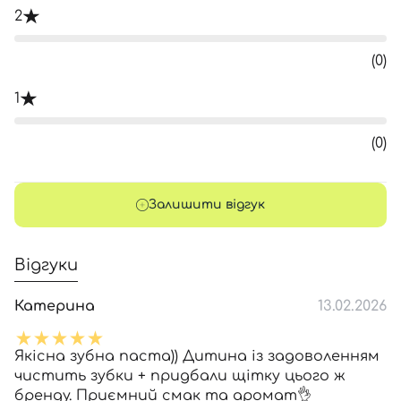
2
(0)
1
(0)
Залишити відгук
Відгуки
Катерина
13.02.2026
Якісна зубна паста)) Дитина із задоволенням
чистить зубки + придбали щітку цього ж
бренду. Приємний смак та аромат👌