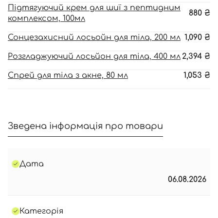
Підтягуючий крем для шиї з пептидним
880
₴
комплексом, 100мл
Сонцезахисний лосьойн для тіла, 200 мл
1,090
₴
Розгладжуючий лосьйон для тіла, 400 мл
2,394
₴
Спрей для тіла з акне, 80 мл
1,053
₴
Зведена інформація про товари
Дата
06.08.2026
Категорія