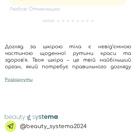
Любов Отченашко
Догляд за шкірою тіла є невід’ємною
частиною щоденної рутини краси та
здоров’я. Твоя шкіра – це твій найбільший
орган, який потребує правильного догляду
для підтримки свого здоров’я і молодості.
Регулярний догляд за допомогою косметики
Розгорнути
для тіла сприяє поліпшенню кольору шкіри,
зволоженню, підтримці її пружності та
еластичності, а також захисту від різних
негативних зовнішніх факторів.
Чому догляд за шкірою тіла
такий важливий?
@beauty_systema2024
Догляд за тілом відіграє ключову роль у