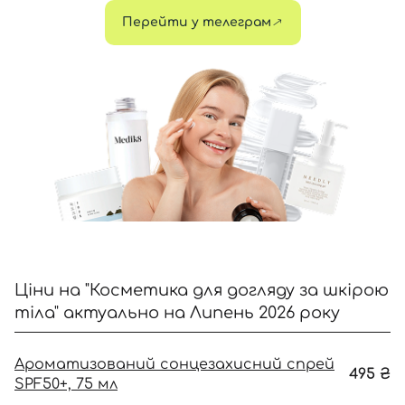
Перейти у телеграм
Відправляючи форму для авторизації/реєстрації ви
приймаєте умови
Угоди користувача
Далі
Увійти за допомогою e-mail
Ціни на "Косметика для догляду за шкірою
тіла" актуально на Липень 2026 року
Ароматизований сонцезахисний спрей
495
₴
SPF50+, 75 мл