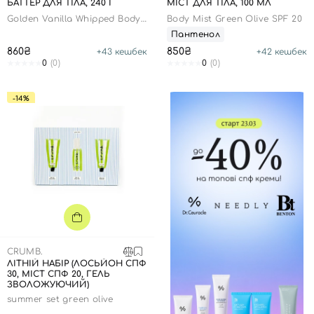
БАТТЕР ДЛЯ ТІЛА, 240 Г
МІСТ ДЛЯ ТІЛА, 100 МЛ
Golden Vanilla Whipped Body
Body Mist Green Olive SPF 20
Butter
Пантенол
860₴
850₴
+
43
кешбек
+
42
кешбек
0
(0)
0
(0)
-14%
CRUMB.
ЛІТНІЙ НАБІР (ЛОСЬЙОН СПФ
30, МІСТ СПФ 20, ГЕЛЬ
ЗВОЛОЖУЮЧИЙ)
summer set green olive