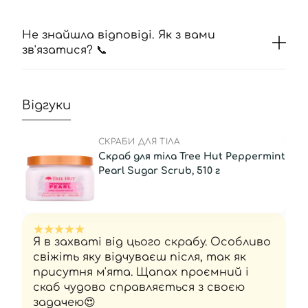
Не знайшла відповіді. Як з вами
зв'язатися? 📞
Відгуки
СКРАБИ ДЛЯ ТІЛА
Скраб для тіла Tree Hut Peppermint
Pearl Sugar Scrub, 510 г
Я в захваті від цього скрабу. Особливо
свіжіть яку відчуваєш після, так як
присутня м'ята. Щапах проємний і
скаб чудово справляється з своєю
задачею😍