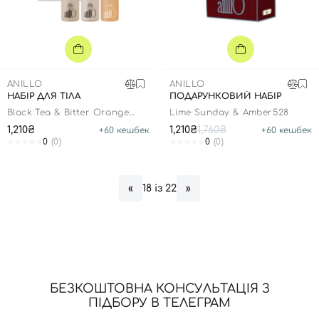
ANILLO
ANILLO
​НАБІР ДЛЯ ТІЛА
ПОДАРУНКОВИЙ НАБІР
Black Tea & Bitter Orange
Lime Sunday & Amber528
Travel Shower Set
1,210₴
1,210₴
1,760₴
+
60
кешбек
+
60
кешбек
0
(0)
0
(0)
18 із 22
«
»
Вхід
Реєстрація
Номер телефону
БЕЗКОШТОВНА КОНСУЛЬТАЦІЯ З
ПІДБОРУ В ТЕЛЕГРАМ