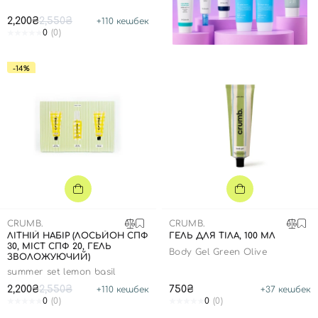
2,200₴
2,550₴
+
110
кешбек
0
(0)
-14%
CRUMB.
CRUMB.
ЛІТНІЙ НАБІР (ЛОСЬЙОН СПФ
ГЕЛЬ ДЛЯ ТІЛА, 100 МЛ
30, МІСТ СПФ 20, ГЕЛЬ
Body Gel Green Olive
ЗВОЛОЖУЮЧИЙ)
summer set lemon basil
2,200₴
2,550₴
750₴
+
110
кешбек
+
37
кешбек
0
(0)
0
(0)