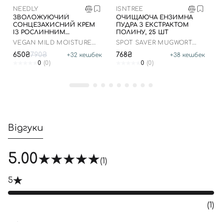
NEEDLY
ISNTREE
ЗВОЛОЖУЮЧИЙ
ОЧИЩАЮЧА ЕНЗИМНА
СОНЦЕЗАХИСНИЙ КРЕМ
ПУДРА З ЕКСТРАКТОМ
ІЗ РОСЛИННИМ
ПОЛИНУ, 25 ШТ
СКВАЛАНОМ ДО 23.03.2027
VEGAN MILD MOISTURE
SPOT SAVER MUGWORT
50 МЛ
SUN SPF 50+ PA++++
POWDER WASH
650₴
790₴
768₴
+
32
кешбек
+
38
кешбек
0
(0)
0
(0)
Відгуки
5.00
(1)
5
(1)