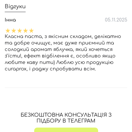
Відгуки
Інна
05.11.2025
Класна паста, з якісним складом, делікатно
та добре очищує, має дуже приємний та
солодкий аромат яблучка, який хочеться
зʼїсти!, ефект відбілення є, особливо якщо
любите каву пити) Люблю усю продукцію
curaprox, і раджу спробувати всім.
БЕЗКОШТОВНА КОНСУЛЬТАЦІЯ З
ПІДБОРУ В ТЕЛЕГРАМ