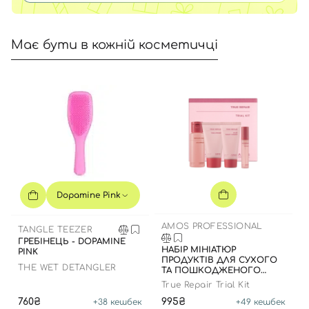
Має бути в кожній косметичці
Dopamine Pink
AMOS PROFESSIONAL
TANGLE TEEZER
ГРЕБІНЕЦЬ - DOPAMINE
НАБІР МІНІАТЮР
PINK
ПРОДУКТІВ ДЛЯ СУХОГО
THE WET DETANGLER
ТА ПОШКОДЖЕНОГО
ВОЛОССЯ
True Repair Trial Kit
760₴
995₴
+
38
кешбек
+
49
кешбек