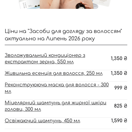
Ціни на "Засоби для догляду за волоссям"
актуально на Липень 2026 року
Зволожувальний кондиціонер з
1,350
₴
екстрактом зерна, 550 мл
Вхід
Реєстрація
Живильна есенція для волосся, 250 мл
1,350
₴
Реконструююча маска для волосся - 300
Номер телефону
999
₴
мл
Міцелярний шампунь для жирної шкіри
825
₴
голови, 300 мл
Відправляючи форму для авторизації/реєстрації ви
приймаєте умови
Угоди користувача
Освіжаючий шампунь, 450 мл
1,590
₴
Далі