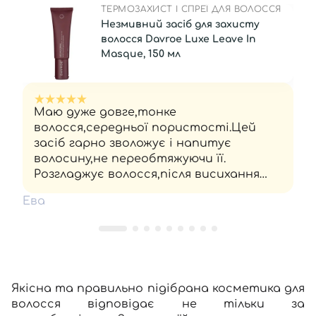
ТЕРМОЗАХИСТ І СПРЕЇ ДЛЯ ВОЛОССЯ
Незмивний засіб для захисту
волосся Davroe Luxe Leave In
Masque, 150 мл
Маю дуже довге,тонке
волосся,середньої пористості.Цей
засіб гарно зволожує і напитує
волосину,не переобтяжуючи її.
Розгладжує волосся,після висихання
воно не пушиться та не
Ева
єлектризується,хіба що після розчіски
тангл),але то є норм,бо вона
пластмасова.Якщо потім просто
провести рукою то статики не
буде,тобто волосся не накопичує
її.Має приємний аромат,легко
Якісна та правильно підібрана косметика для
наноситься, як на сухе так і на вологе
волосся відповідає не тільки за
волосся! Не залишає жирності чи