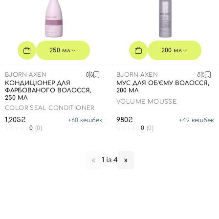
250 мл
200 мл
BJORN AXEN
BJORN AXEN
КОНДИЦІОНЕР ДЛЯ
МУС ДЛЯ ОБ'ЄМУ ВОЛОССЯ,
ФАРБОВАНОГО ВОЛОССЯ,
200 МЛ
250 МЛ
VOLUME MOUSSE
COLOR SEAL CONDITIONER
1,205₴
980₴
+
60
кешбек
+
49
кешбек
0
(0)
0
(0)
1 із 4
«
»