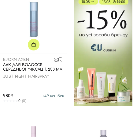
Відправляючи форму для авторизації/реєстрації ви
приймаєте умови
Угоди користувача
Далі
Увійти за допомогою e-mail
BJORN AXEN
ЛАК ДЛЯ ВОЛОССЯ
СЕРЕДНЬОЇ ФІКСАЦІЇ, 250 МЛ
JUST RIGHT HAIRSPRAY
980₴
+
49
кешбек
0
(0)