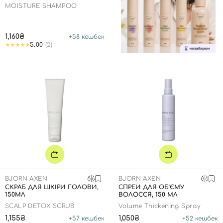
MOISTURE SHAMPOO
1,160₴
+
58
кешбек
5.00
(2)
BJORN AXEN
BJORN AXEN
СКРАБ ДЛЯ ШКІРИ ГОЛОВИ,
СПРЕЙ ДЛЯ ОБ'ЄМУ
150МЛ
ВОЛОССЯ, 150 МЛ
SCALP DETOX SCRUB
Volume Thickening Spray
1,155₴
1,050₴
+
57
кешбек
+
52
кешбек