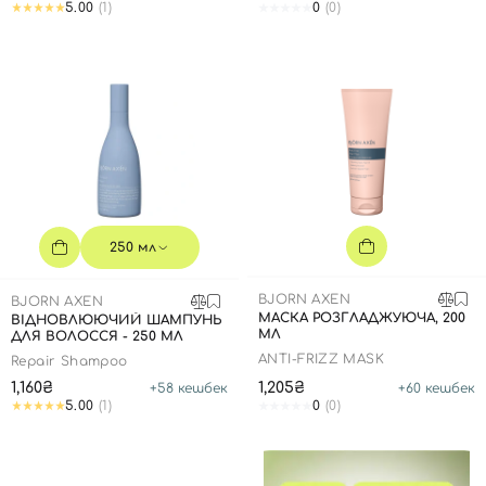
5.00
(1)
0
(0)
250 мл
BJORN AXEN
BJORN AXEN
МАСКА РОЗГЛАДЖУЮЧА, 200
ВІДНОВЛЮЮЧИЙ ШАМПУНЬ
МЛ
ДЛЯ ВОЛОССЯ - 250 МЛ
ANTI-FRIZZ MASK
Repair Shampoo
Вхід
Реєстрація
1,160₴
1,205₴
+
58
кешбек
+
60
кешбек
5.00
(1)
0
(0)
Номер телефону