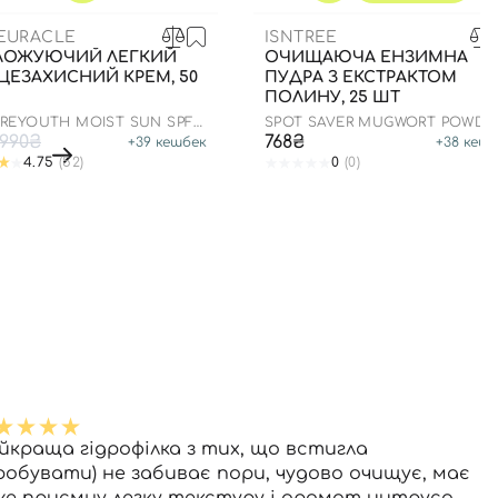
CEURACLE
ISNTREE
ЛОЖУЮЧИЙ ЛЕГКИЙ
ОЧИЩАЮЧА ЕНЗИМНА
ЦЕЗАХИСНИЙ КРЕМ, 50
ПУДРА З ЕКСТРАКТОМ
ПОЛИНУ, 25 ШТ
 REYOUTH MOIST SUN SPF
SPOT SAVER MUGWORT POWDE
++++
WASH
990₴
768₴
+
39
кешбек
+
38
кешб
4.75
(52)
0
(0)
йкраща гідрофілка з тих, що встигла
робувати) не забиває пори, чудово очищує, має