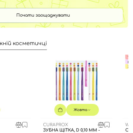
Почати заощаджувати
жній косметичці
Тер
ВИ
ХІТ
Жовта
CURAPROX
WH
ЗУБНА ЩІТКА, D 0,10 ММ -
СО