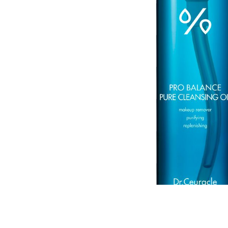
Всі то
гієни