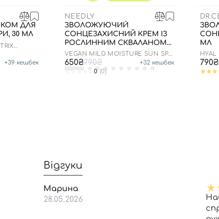
NEEDLY
DR.
НКОМ ДЛЯ
ЗВОЛОЖУЮЧИЙ
ЗВО
И, 30 МЛ
СОНЦЕЗАХИСНИЙ КРЕМ ІЗ
СОН
РОСЛИННИМ СКВАЛАНОМ
МЛ
TRIX
ДО 23.03.2027 50 МЛ
PCA 1%
VEGAN MILD MOISTURE SUN SPF
HYAL
50+ PA++++
50/PA
650₴
790₴
790₴
+
39
кешбек
+
32
кешбек
0
(0)
Відгуки
Марина
На
28.05.2026
сп