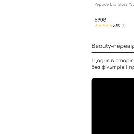
Peptide Lip Gloss “S
edition
590₴
5.00
(1)
Beauty-переві
Щодня в сторіс
без фільтрів і п