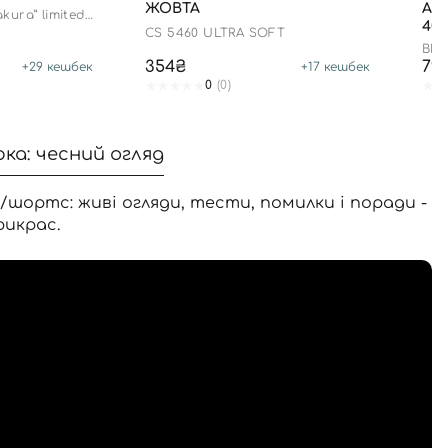
ЖОВТА
АН
akura” limited
40 
CS 5460 ULTRA SOFT
BIF
354₴
79
+
29
кешбек
+
17
кешбек
0
(0)
рка: чесний огляд
/шортс: живі огляди, тести, помилки і поради -
рикрас.