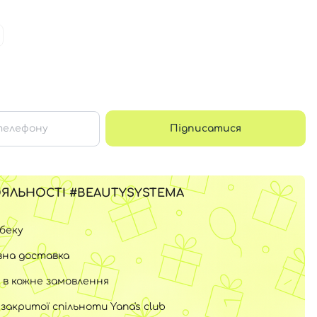
Підписатися
ЯЛЬНОСТІ #BEAUTYSYSTEMA
шбеку
на доставка
 в кожне замовлення
закритої спільноти Yana's club