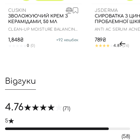
CUSKIN
JSDERMA
ЗВОЛОЖУЮЧИЙ КРЕМ З
СИРОВАТКА З ЦИ
КЕРАМІДАМИ, 50 МЛ
ПРОБЛЕМНОЇ ШКІР
CLEAN-UP MOISTURE BALANCING
ANTI AC SERUM ACNE
CREAM
NIACINAMIDE 8% ZN-
1,848₴
789₴
+
92
кешбек
0
(0)
4.81
(26)
Відгуки
4.76
(71)
5
(58)