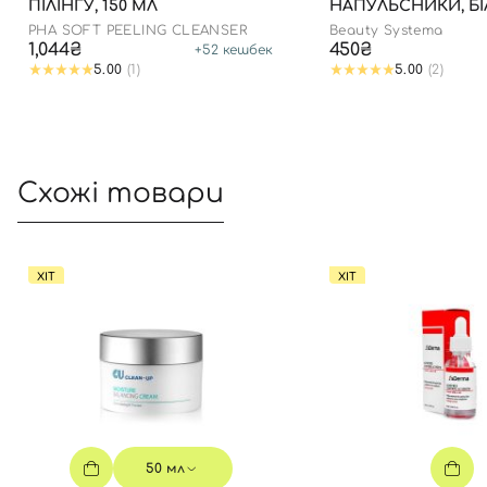
ПІЛІНГУ, 150 МЛ
НАПУЛЬСНИКИ, Б
PHA SOFT PEELING CLEANSER
Beauty Systema
1,044₴
450₴
+
52
кешбек
5.00
(1)
5.00
(2)
Схожі товари
ХІТ
ХІТ
50 мл