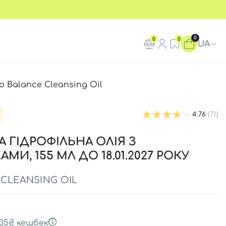
0
0
0
UA
o Balance Cleansing Oil
4.76
(71)
ГІДРОФІЛЬНА ОЛІЯ З
МИ, 155 МЛ ДО 18.01.2027 РОКУ
CLEANSING OIL
35₴
кешбек