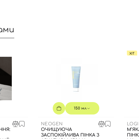
Ви ще не додали товари у кошик
Відправляючи форму для авторизації/реєстрації ви
приймаєте умови
Угоди користувача
ами
Далі
Увійти за допомогою e-mail
ХІТ
150 мл
NEOGEN
LOGI
ННЯ:
ОЧИЩУЮЧА
М’Я
ЗАСПОКІЙЛИВА ПІНКА З
ПІНК