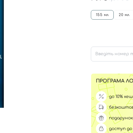
Для обличчя
СПФ захист для дітей
вари
155 мл
20 мл
Для зони повік
ПРОГРАМА ЛО
до 10% ке
безкоштов
подарунок
доступ до 