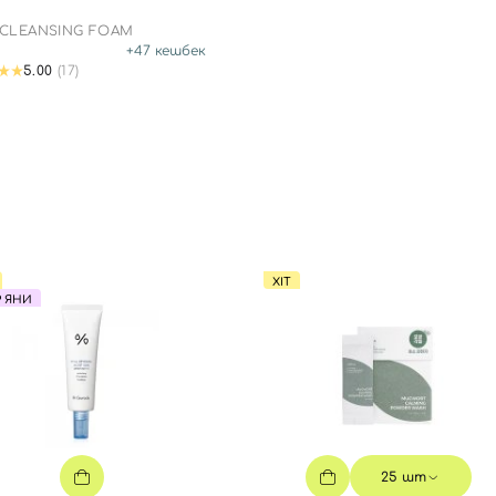
 CLEANSING FOAM
+
47
кешбек
5.00
(17)
ХІТ
Р ЯНИ
25 шт