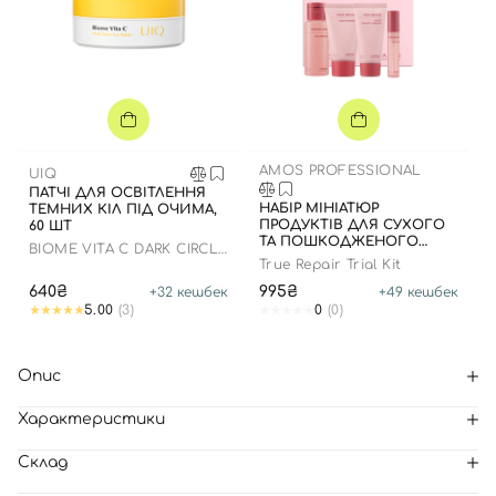
AMOS PROFESSIONAL
UIQ
ПАТЧІ ДЛЯ ОСВІТЛЕННЯ
НАБІР МІНІАТЮР
ТЕМНИХ КІЛ ПІД ОЧИМА,
ПРОДУКТІВ ДЛЯ СУХОГО
60 ШТ
ТА ПОШКОДЖЕНОГО
BIOME VITA C DARK CIRCLE
ВОЛОССЯ
EYE PATCH
True Repair Trial Kit
640₴
995₴
+
32
кешбек
+
49
кешбек
5.00
(3)
0
(0)
Опис
Характеристики
Склад