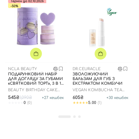
Термін до 02.10.2026
-50%
Вхід
Реєстрація
Номер телефону
NCLA BEAUTY
DR.CEURACLE
ПОДАРУНКОВИЙ НАБІР
ЗВОЛОЖУЮЧИЙ
ДЛЯ ДОГЛЯДУ ЗА ГУБАМИ
БАЛЬЗАМ ДЛЯ ГУБ З
«СВЯТКОВИЙ ТОРТ», 3 В 1
ЕКСТРАКТОМ КОМБУЧИ
Відправляючи форму для авторизації/реєстрації ви
ДО 02.10.2026 РОКУ
BEAUTY BIRTHDAY CAKE
VEGAN KOMBUCHA TEA
приймаєте умови
Угоди користувача
LIP CARE SET
LIP BALM
545₴
1,090₴
605₴
+
27
кешбек
+
30
кешбек
0
(0)
5.00
(1)
Далі
Увійти за допомогою e-mail