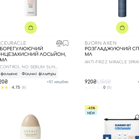
.CEURACLE
BJORN AXEN
ЕБОРЕГУЛЮЮЧИЙ
РОЗГЛАДЖУЮЧИЙ СПР
НЦЕЗАХИСНИЙ ЛОСЬЙОН,
МЛ
 МЛ
ANTI-FRIZZ MIRACLE SPRA
 CONTROL NO SEBUM SUN
TION SPF 50+
офольянс
Фізичні фільтри
020₴
920₴
1,150₴
+
51
кешбек
4.75
(8)
0
(0)
-45%
NEW