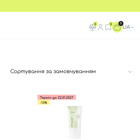
0
0
0
UA
Термін до 22.01.2027
-13%