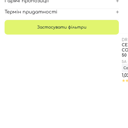
Гарячі пропозиції
Термін придатності
Застосувати фільтри
DR
С
CО
50
5Α
LO
С
1,