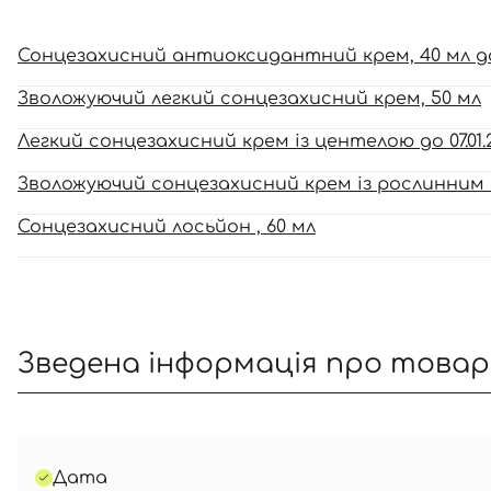
Сонцезахисний антиоксидантний крем, 40 мл до д
Зволожуючий легкий сонцезахисний крем, 50 мл
Легкий сонцезахисний крем із центелою до 07.01.
Зволожуючий сонцезахисний крем із рослинним с
Сонцезахисний лосьйон , 60 мл
Зведена інформація про това
Дата