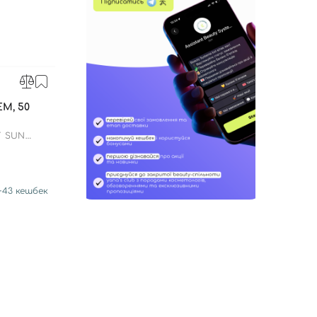
М, 50
F SUN
+
43
кешбек