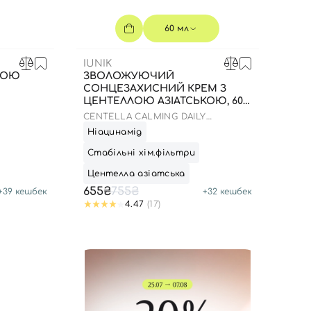
60 мл
IUNIK
НОЮ
ЗВОЛОЖУЮЧИЙ
СОНЦЕЗАХИСНИЙ КРЕМ З
ЦЕНТЕЛЛОЮ АЗІАТСЬКОЮ, 60
МЛ 22.01.2027 РОКУ
CENTELLA CALMING DAILY
MOISTURE SUNSCREEN REEF-SAFE
Ніацинамід
UVA UVB
Стабільні хім.фільтри
Центелла азіатська
655₴
755₴
+
39
кешбек
+
32
кешбек
4.47
(17)