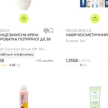
EDLY
DR.CEURACLE
НЦЕЗАХИСНА КРЕМ-
НАБІР КОСМЕТИЧНИЙ, 
РОВАТКА ПОТРІЙНОЇ ДІЇ, 50
Summer Set
Л
uth Core Sun Serum SPF 50+
++++
абільні хім.фільтри
0₴
1,350₴
2,450₴
+
42
кешбек
4.80
(5)
0
(0)