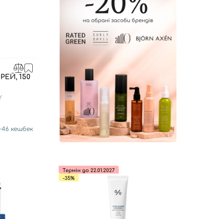
ЕЙ, 150
Y
+
46
кешбек
Термін до 22.01.2027
-35%