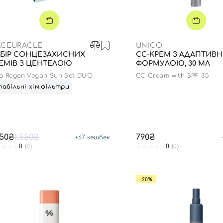
Для обличчя
СПФ захист для дітей
вари
Для зони повік
.CEURACLE
UNICO
БІР СОНЦЕЗАХИСНИХ
СС-КРЕМ З АДАПТИВ
ЕМІВ З ЦЕНТЕЛОЮ
ФОРМУЛОЮ, 30 МЛ
ca Regen Vegan Sun Set DUO
CC-Cream with SPF 35
абільні хім.фільтри
350₴
1,550₴
790₴
+
67
кешбек
0
(0)
0
(0)
-20%