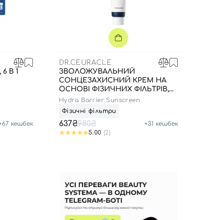
DR.CEURACLE
6 В 1
ЗВОЛОЖУВАЛЬНИЙ
СОНЦЕЗАХИСНИЙ КРЕМ НА
ОСНОВІ ФІЗИЧНИХ ФІЛЬТРІВ,
50 МЛ ДО 22.01.2027 РОКУ
Hydra Barrier Sunscreen
Фізичні фільтри
637₴
980₴
+
67
кешбек
+
31
кешбек
5.00
(2)