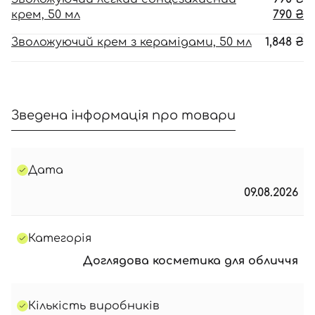
ці
П
крем, 50 мл
790
₴
99
ці
Зволожуючий крем з керамідами, 50 мл
1,848
₴
79
Зведена інформація про товари
Дата
09.08.2026
Категорія
Доглядова косметика для обличчя
Кількість виробників