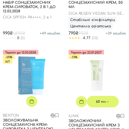
НАБІР СОНЦЕЗАХИСНИХ
СОНЦЕЗАХИСНИЙ КРЕМ, 50
КРЕМ-СИРОВАТОК, 2 В 1 ДО
МЛ
12.03.2028
СICA REGEN VEGAN SUN GEL
CICA SPF50+ PA++++, 2 в 1
SPF50+ PA++++
Стабільні хім.фільтри
Центелла азіатська
990₴
1,840₴
790₴
950₴
+
49
кешбек
+
39
кешбек
0
(0)
4.77
(30)
Термін до 12.03.2028
Термін до 22.01.2027
-25%
-13%
ХІТ
60 мл
BENTON
IUNIK
ЗВОЛОЖУВАЛЬНА
ЗВОЛОЖУЮЧИЙ
СОНЦЕЗАХИСНА КРЕМ-
СОНЦЕЗАХИСНИЙ КРЕМ З