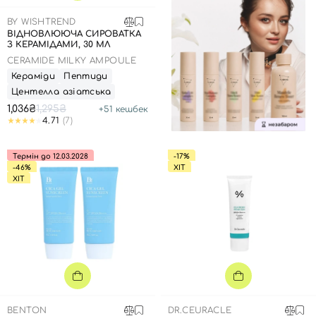
BY WISHTREND
ВІДНОВЛЮЮЧА СИРОВАТКА
З КЕРАМІДАМИ, 30 МЛ
CERAMIDE MILKY AMPOULE
Кераміди
Пептиди
Центелла азіатська
1,036₴
1,295₴
+
51
кешбек
4.71
(7)
Термін до 12.03.2028
-17%
-46%
ХІТ
ХІТ
BENTON
DR.CEURACLE