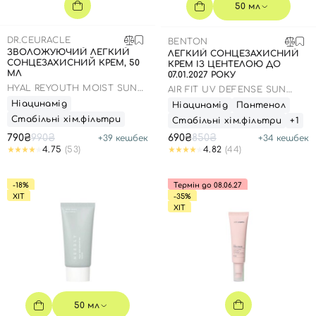
SPF-засоби з тоном
Точкові від прищів
SPF для волосся
Для дітей
50 мл
Креми для тіла з SPF
Мініатюри
Спеціальний догляд
Дезодоранти
DR.CEURACLE
BENTON
Карбоксітерапія
Для дітей
Засоби для інтимної гігієни
ЗВОЛОЖУЮЧИЙ ЛЕГКИЙ
ЛЕГКИЙ СОНЦЕЗАХИСНИЙ
СОНЦЕЗАХИСНИЙ КРЕМ, 50
КРЕМ ІЗ ЦЕНТЕЛОЮ ДО
Бʼюті гаджети
Для чоловіків
Автозасмага для тіла
МЛ
07.01.2027 РОКУ
HYAL REYOUTH MOIST SUN
AIR FIT UV DEFENSE SUN
Автозасмага
SPF 50/PA++++
CREAM SPF50
Ніацинамід
Ніацинамід
Пантенол
Набори
Стабільні хім.фільтри
Стабільні хім.фільтри
+1
790₴
990₴
690₴
850₴
+
39
кешбек
+
34
кешбек
Шия і декольте
4.75
(53)
4.82
(44)
Для чоловіків
Для дітей
-18%
Термін до 08.06.27
ХІТ
-35%
ХІТ
50 мл