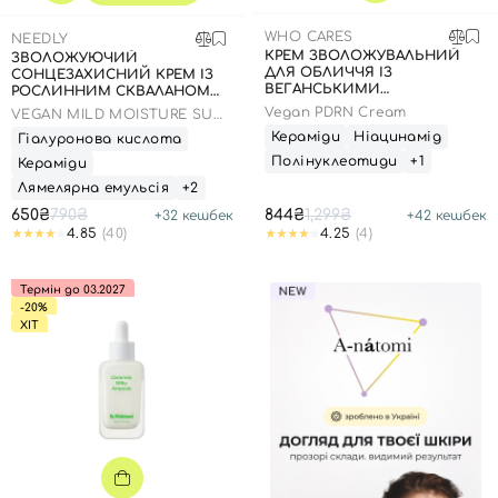
WHO CARES
NEEDLY
КРЕМ ЗВОЛОЖУВАЛЬНИЙ
ЗВОЛОЖУЮЧИЙ
ДЛЯ ОБЛИЧЧЯ ІЗ
СОНЦЕЗАХИСНИЙ КРЕМ ІЗ
ВЕГАНСЬКИМИ
РОСЛИННИМ СКВАЛАНОМ
ПОЛІНУКЛЕОТИДАМИ, 50 МЛ
ДО 23.03.2027 50 МЛ
Vegan PDRN Cream
VEGAN MILD MOISTURE SUN
ТЕРМІН ДО 08.06.27
SPF 50+ PA++++
Кераміди
Ніацинамід
Гіалуронова кислота
Полінуклеотиди
+1
Кераміди
Лямелярна емульсія
+2
650₴
790₴
844₴
1,299₴
+
32
кешбек
+
42
кешбек
4.85
(40)
4.25
(4)
Термін до 03.2027
-20%
ХІТ