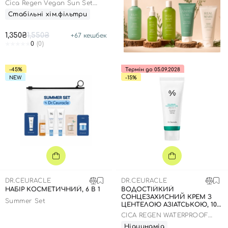
Cica Regen Vegan Sun Set
DUO
Стабільні хім.фільтри
1,350₴
1,550₴
+
67
кешбек
0
(0)
-45%
Термін до 05.09.2028
NEW
-15%
DR.CEURACLE
DR.CEURACLE
НАБІР КОСМЕТИЧНИЙ, 6 В 1
ВОДОСТІЙКИЙ
СОНЦЕЗАХИСНИЙ КРЕМ З
Summer Set
ЦЕНТЕЛОЮ АЗІАТСЬКОЮ, 100
МЛ ДО 05.09.2028
CICA REGEN WATERPROOF
SUN SPF50+ PA++++
Ніацинамід