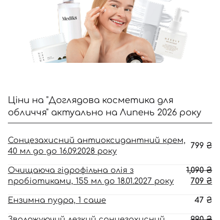
Ціни на "Доглядова косметика для
обличчя" актуально на Липень 2026 року
Сонцезахисний антиоксидантний крем,
799
₴
40 мл до до 16.09.2028 року
О
Очищаюча гідрофільна олія з
1,090
₴
ці
П
пробіотиками, 155 мл до 18.01.2027 року
709
₴
1,
ці
Ензимна пудра, 1 саше
47
₴
70
О
Зволожуючий легкий сонцезахисний
990
₴