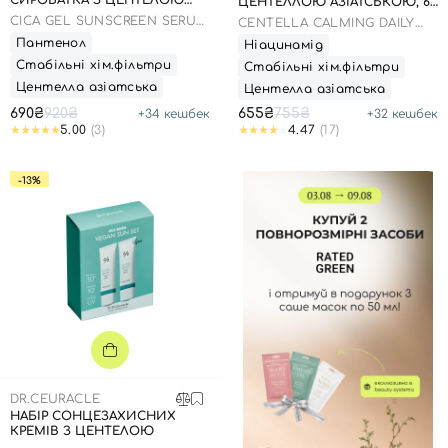
СИРОВАТКА З ЦЕНТЕЛОЮ
ЦЕНТЕЛЛОЮ АЗІАТСЬКОЮ, 60
ДО: 12.03.2028 РОКУ, 50 МЛ
МЛ 22.01.2027 РОКУ
CICA GEL SUNSCREEN SERUM
CENTELLA CALMING DAILY
SPF50/PA++++
MOISTURE SUNSCREEN REEF-
Пантенол
Ніацинамід
SAFE UVA UVB
Стабільні хім.фільтри
Стабільні хім.фільтри
Центелла азіатська
Центелла азіатська
690₴
920₴
655₴
755₴
+
34
кешбек
+
32
кешбек
5.00
(3)
4.47
(17)
-13%
DR.CEURACLE
НАБІР СОНЦЕЗАХИСНИХ
КРЕМІВ З ЦЕНТЕЛОЮ