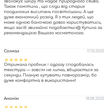
зволожує шкіру та надає природного сяйва.
Також помітила , що сліди від старих
поодиноких висипань посвітлішали. А ще
дуже економний розхід. Я з тих людей, що
може одною баночкою довго користуватись,
якщо засіб звичайно подобається))) Купила за
рекомендацією Вашого косметолога
Солмаз
17.10.2025
Отримала пробник і одразу сподобалась
текстура — зовсім не липка, вбирається за
секунди. Планую купувати повнорозмір, бо
дуже комфортна в використанні!
Анонім
18.08.2025