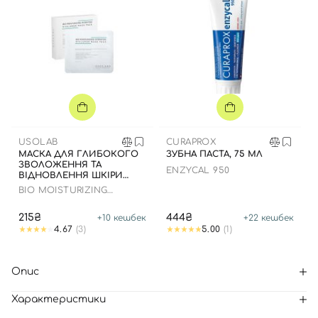
USOLAB
CURAPROX
МАСКА ДЛЯ ГЛИБОКОГО
ЗУБНА ПАСТА, 75 МЛ
ЗВОЛОЖЕННЯ ТА
ENZYCAL 950
ВІДНОВЛЕННЯ ШКІРИ
ОБЛИЧЧЯ З
BIO MOISTURIZING
ЗАСПОКІЙЛИВИМ
HYDRATING HYALURON
ЕФЕКТОМ
MASK
215₴
444₴
+
10
кешбек
+
22
кешбек
4.67
(3)
5.00
(1)
Опис
Характеристики