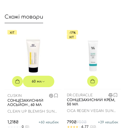
Схожі товари
ХІТ
-17%
ХІТ
Вхід
Реєстрація
Номер телефону
60 мл
DR.CEURACLE
CUSKIN
СОНЦЕЗАХИСНИЙ КРЕМ,
СОНЦЕЗАХИСНИЙ
50 МЛ
ЛОСЬЙОН , 60 МЛ
Відправляючи форму для авторизації/реєстрації ви
СICA REGEN VEGAN SUN
CLEAN UP BLEMISH SUN
приймаєте умови
Угоди користувача
GEL SPF50+ PA++++
LOTION SPF 50+ PA++++
1,218₴
790₴
950₴
+
60
кешбек
+
39
кешбек
Далі
0
(0)
4.77
(30)