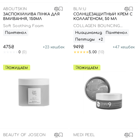
SPF-средства с тоном
Точечные от прыщей
SPF для волос
Для детей
ABOUTSKIN
BLIV:U
Кремы для тела с SPF
Миниатюры
Специальный уход
Дезодоранты
ЗАСПОКІЙЛИВА ПІНКА ДЛЯ
СОЛНЦЕЗАЩИТНЫЙ КРЕМ С
ВМИВАННЯ, 150МЛ
КОЛЛАГЕНОМ, 50 МЛ
Карбокситерапия
Для детей
Интимный уход
Soft Soothing Foam
COLLAGEN BOUNCING
Бьюти Гаджеты
Для мужчин
Автозагар
SUNSCREEN
Пантенол
Ниацинамид
Пантенол
Пептиды
+2
Автозагар
475₴
949₴
+
23
кешбек
+
47
кешбек
Наборы
0
(0)
5.00
(10)
Шея и декольте
ОЖИДАЕМ
ОЖИДАЕМ
Для детей
Для мужчин
BEAUTY OF JOSEON
MEDI PEEL