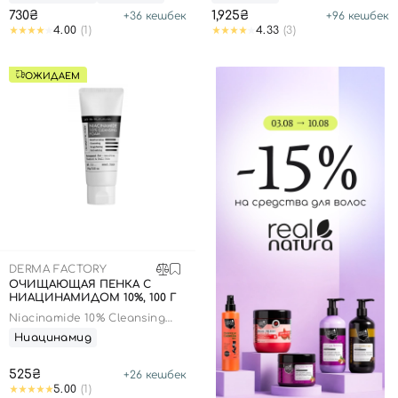
730₴
1,925₴
+
36
кешбек
+
96
кешбек
4.00
(1)
4.33
(3)
ОЖИДАЕМ
DERMA FACTORY
ОЧИЩАЮЩАЯ ПЕНКА С
НИАЦИНАМИДОМ 10%, 100 Г
Niacinamide 10% Cleansing
Foam
Ниацинамид
525₴
+
26
кешбек
5.00
(1)