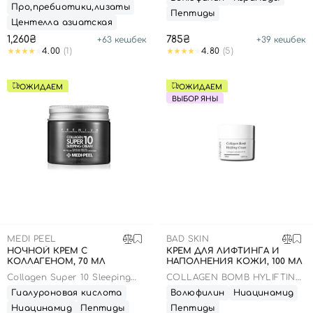
Про,пребиотики,лизаты
Пептиды
Центелла азиатская
1,260₴
785₴
+
63
кешбек
+
39
кешбек
4.00
(1)
4.80
(5)
ОЖИДАЕМ
ОЖИДАЕМ
ВЫБОР ЯНЫ
MEDI PEEL
BAD SKIN
НОЧНОЙ КРЕМ С
КРЕМ ДЛЯ ЛИФТИНГА И
КОЛЛАГЕНОМ, 70 МЛ
НАПОЛНЕНИЯ КОЖИ, 100 МЛ
Collagen Super 10 Sleeping
COLLAGEN BOMB HYLIFTING
Cream
CREAM
Гиалуроновая кислота
Волюфилин
Ниацинамид
Ниацинамид
Пептиды
Пептиды