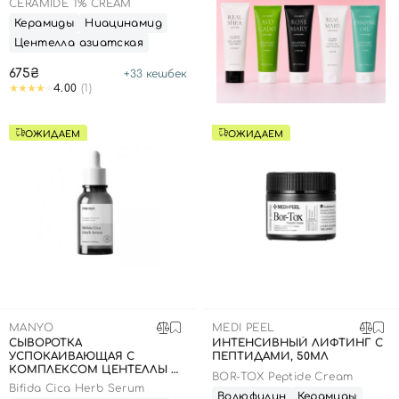
CERAMIDE 1% CREAM
Керамиды
Ниацинамид
Центелла азиатская
675₴
+
33
кешбек
4.00
(1)
ОЖИДАЕМ
ОЖИДАЕМ
MANYO
MEDI PEEL
СЫВОРОТКА
ИНТЕНСИВНЫЙ ЛИФТИНГ С
УСПОКАИВАЮЩАЯ С
ПЕПТИДАМИ, 50МЛ
КОМПЛЕКСОМ ЦЕНТЕЛЛЫ И
BOR-TOX Peptide Cream
БИФИДОБАКТЕРИЯМИ, 50
Bifida Cica Herb Serum
МЛ.
Волюфилин
Керамиды