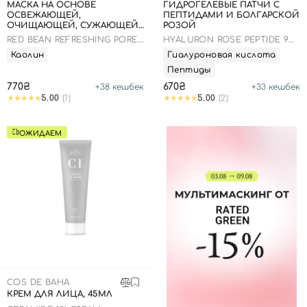
МАСКА НА ОСНОВЕ
ГИДРОГЕЛЕВЫЕ ПАТЧИ С
ОСВЕЖАЮЩЕЙ,
ПЕПТИДАМИ И БОЛГАРСКОЙ
ОЧИЩАЮЩЕЙ, СУЖАЮЩЕЙ
РОЗОЙ
ПОРЫ БОБОВ 140МЛ
RED BEAN REFRESHING PORE
HYALURON ROSE PEPTIDE 9
MASK
EYE PATCH
Каолин
Гиалуроновая кислота
Пептиды
770₴
670₴
+
38
кешбек
+
33
кешбек
5.00
(1)
5.00
(2)
ОЖИДАЕМ
COS DE BAHA
КРЕМ ДЛЯ ЛИЦА, 45МЛ