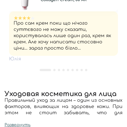
Про сам крем поки що нічого
суттєвого не можу сказати,
користувалась лише один раз, крем як
крем. Але хочу написати стосовно
ціни… зараз просто бігло
промоніторила вартість на мейкап і
Юлія
інших подібних сайтах 645 - 690 грн, а
я купила тут за 907 грн ( ну якось не
дуже приємно виходить. Мені
здавалось якщо бренд робить акцію
то це у всіх активується… Надалі буду
уважніше відслідковувати
Уходовая косметика для лица
актуальність цін. Як би я помітила це
Правильный уход за лицом – один из основных
раніше, я б тут не замовляла саме цей
факторов, влияющих на здоровье кожи. При
продукт.
этом не стоит забывать, что для
сохранения красоты и решения отдельных
проблем важно использовать не только
Развернуть