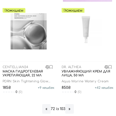
ОЖИДАЕМ
ОЖИДАЕМ
CENTELLIAN24
DR. ALTHEA
МАСКА ГИДРОГЕЛЕВАЯ
УВЛАЖНЯЮЩИЙ КРЕМ ДЛЯ
УКРЕПЛЯЮЩАЯ, 22 МЛ
ЛИЦА, 50 МЛ
PDRN Skin Tightening Glow
Aqua Marine Watery Cream
Gel Mask
185₴
850₴
+
9
кешбек
+
42
кешбек
0
(0)
0
(0)
Вход
Регистрация
72 із 103
«
»
Номер телефона