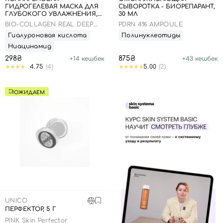
ГИДРОГЕЛЕВАЯ МАСКА ДЛЯ
СЫВОРОТКА - БИОРЕПАРАНТ,
ГЛУБОКОГО УВЛАЖНЕНИЯ,
30 МЛ
34 Г
BIO-COLLAGEN REAL DEEP
PDRN 4% AMPOULE
MASK
Гиалуроновая кислота
Полинуклеотиды
Ниацинамид
298₴
875₴
+
14
кешбек
+
43
кешбек
4.75
(4)
5.00
(2)
ОЖИДАЕМ
UNICO
ПЕРФЕКТОР, 5 Г
PINK Skin Perfector