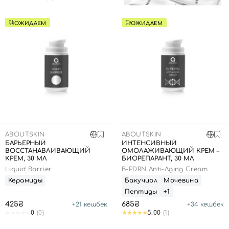
ОЖИДАЕМ
ОЖИДАЕМ
ABOUTSKIN
ABOUTSKIN
БАРЬЕРНЫЙ
ИНТЕНСИВНЫЙ
ВОССТАНАВЛИВАЮЩИЙ
ОМОЛАЖИВАЮЩИЙ КРЕМ –
КРЕМ, 30 МЛ
БИОРЕПАРАНТ, 30 МЛ
Liquid Barrier
B-PDRN Anti-Aging Cream
Керамиды
Бакучиол
Мочевина
Пептиды
+1
425₴
685₴
+
21
кешбек
+
34
кешбек
Вход
Регистрация
0
(0)
5.00
(1)