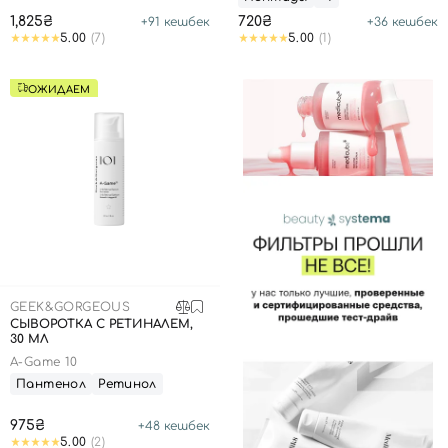
1,825₴
720₴
+
91
кешбек
+
36
кешбек
5.00
(7)
5.00
(1)
ОЖИДАЕМ
GEEK&GORGEOUS
СЫВОРОТКА С РЕТИНАЛЕМ,
30 МЛ
A-Game 10
Пантенол
Ретинол
975₴
+
48
кешбек
5.00
(2)