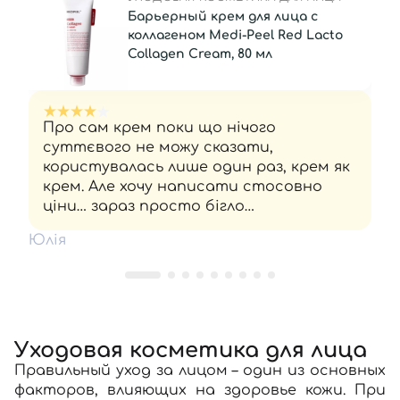
Барьерный крем для лица с
коллагеном Medi-Peel Red Lacto
Collagen Cream, 80 мл
Про сам крем поки що нічого
суттєвого не можу сказати,
користувалась лише один раз, крем як
крем. Але хочу написати стосовно
ціни… зараз просто бігло
промоніторила вартість на мейкап і
Юлія
інших подібних сайтах 645 - 690 грн, а
я купила тут за 907 грн ( ну якось не
дуже приємно виходить. Мені
здавалось якщо бренд робить акцію
то це у всіх активується… Надалі буду
уважніше відслідковувати
Уходовая косметика для лица
актуальність цін. Як би я помітила це
Правильный уход за лицом – один из основных
раніше, я б тут не замовляла саме цей
факторов, влияющих на здоровье кожи. При