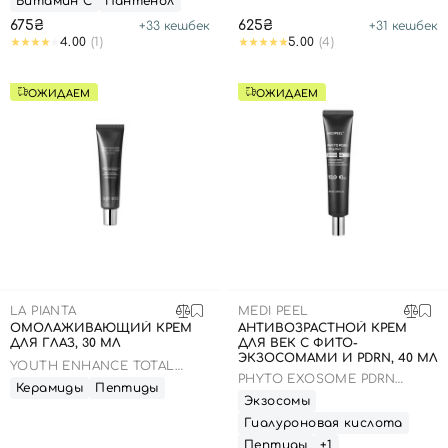
Витамин С
Пантенол
675₴
625₴
+
33
кешбек
+
31
кешбек
4.00
(1)
5.00
(4)
ОЖИДАЕМ
ОЖИДАЕМ
LA PIANTA
MEDI PEEL
ОМОЛАЖИВАЮЩИЙ КРЕМ
АНТИВОЗРАСТНОЙ КРЕМ
ДЛЯ ГЛАЗ, 30 МЛ
ДЛЯ ВЕК С ФИТО-
ЭКЗОСОМАМИ И PDRN, 40 МЛ
YOUTH ENHANCE TOTAL
PHYTO EXOSOME PDRN
RECOVERY EYE CREAM
Керамиды
Пептиды
LIFTING SHOT EYE CREAM
Экзосомы
Гиалуроновая кислота
Пептиды
+1