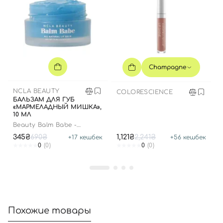
Вход
Регистрация
Champagne
Номер телефона
NCLA BEAUTY
COLORESCIENCE
БАЛЬЗАМ ДЛЯ ГУБ
«МАРМЕЛАДНЫЙ МИШКА»,
10 МЛ
Отправляя форму для авторизации/регистрации, вы
Beauty Balm Babe -
принимаете условия
Пользовательские соглашения
Gummy Bear
345₴
690₴
1,121₴
2,241₴
+
17
кешбек
+
56
кешбек
Далее
0
(0)
0
(0)
Войти с помощью e-mail
Похожие товары