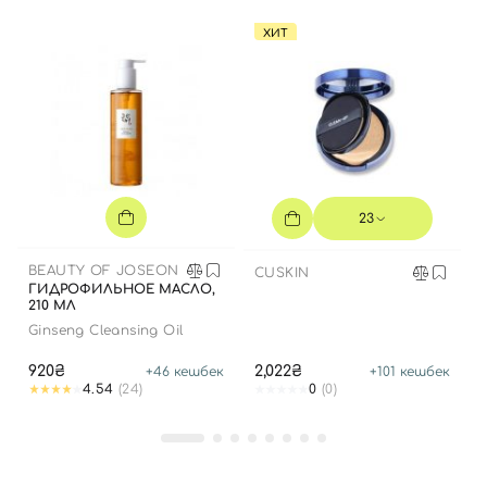
ХИТ
23
BEAUTY OF JOSEON
CUSKIN
ГИДРОФИЛЬНОЕ МАСЛО,
210 МЛ
Ginseng Cleansing Oil
920₴
2,022₴
+
46
кешбек
+
101
кешбек
4.54
(24)
0
(0)