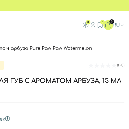
0
0
0
RU
том арбуза Pure Paw Paw Watermelon
0
(0)
Я ГУБ С АРОМАТОМ АРБУЗА, 15 МЛ
ек