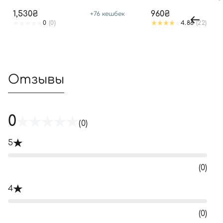
1,530₴
960₴
+
76
кешбек
0
(0)
4.86
(22)
Отзывы
0
(0)
5
(0)
4
(0)