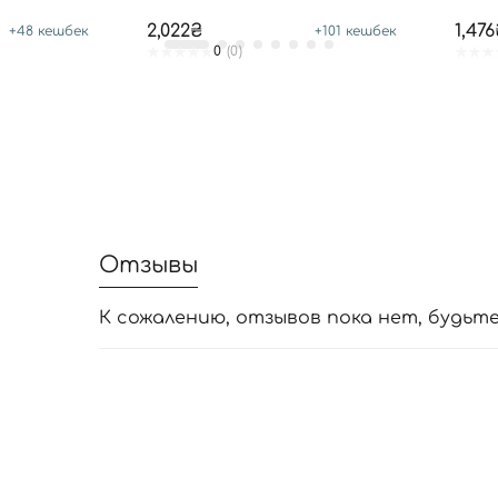
2,022₴
1,47
+
48
кешбек
+
101
кешбек
0
(0)
Отзывы
К сожалению, отзывов пока нет, будьт