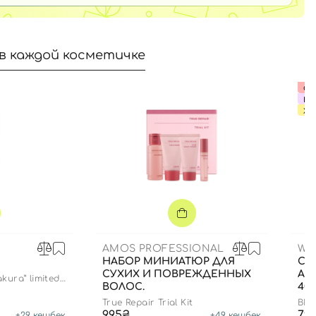
в каждой косметичке
Сро
ВЫ
ХИ
AMOS PROFESSIONAL
WH
НАБОР МИНИАТЮР ДЛЯ
СО
СУХИХ И ПОВРЕЖДЕННЫХ
АН
akura” limited
ВОЛОС.
40
True Repair Trial Kit
BIF
995₴
79
+
29
кешбек
+
49
кешбек