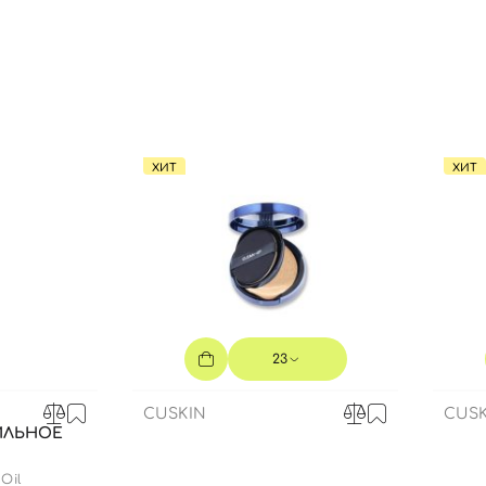
Вы еще не добавили товары в корзину
Отправляя форму для авторизации/регистрации, вы
принимаете условия
Пользовательские соглашения
Далее
ХИТ
ХИТ
Войти с помощью e-mail
23
CUSKIN
CUSK
ИЛЬНОЕ
Oil