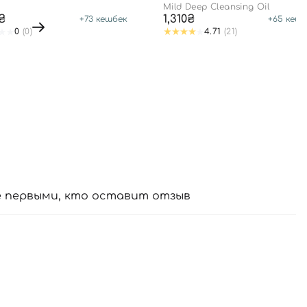
Mild Deep Cleansing Oil
6₴
1,310₴
+
73
кешбек
+
65
кешб
0
(0)
4.71
(21)
е первыми, кто оставит отзыв