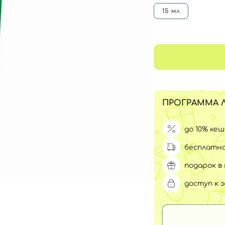
Для обличчя
15 мл
СПФ защита для детей
вары
Для зоны век
ПРОГРАММА 
до 10% ке
бесплатна
подарок в 
доступ к 