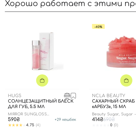
Хорошо работает с этими п
-40%
HUGS
NCLA BEAUTY
СОЛНЦЕЗАЩИТНЫЙ БЛЕСК
САХАРНЫЙ СКРАБ 
ДЛЯ ГУБ, 5.5 МЛ
«АРБУЗ», 15 МЛ
MIRROR SUNGLOSS
Beauty Sugar, Sugar 
ANTIOXIDANTS AND PEPTIDES
Watermelon
590₴
414₴
690₴
+
29
кешбек
SPF 15+ PA++
4.75
(4)
0
(0)