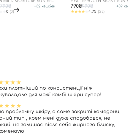
N MILD MOISTURE SUN SPF
HYAL REYOUTH MOIST SUN SP
A++++
50/PA++++
790₴
790₴
990₴
+
32
кешбек
+
39
кешб
0
(0)
4.75
(52)
охи плотніший по консистенції ніж
кувала,але для можї комбі шкіри супер!
ю проблемну шкіру, а саме закриті комедони,
рний тип , крем мені дуже сподобався, не
пкий, не залишає після себе жирного блиску,
комендую