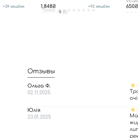
VEGA
50+ P
1,848₴
650₴
+
39
кешбек
+
92
кешбек
0
(0)
Отзывы
Ольга Ф.
Тр
02.11.2025
очі
Юлія
Ма
23.01.2025
жи
ли
ре