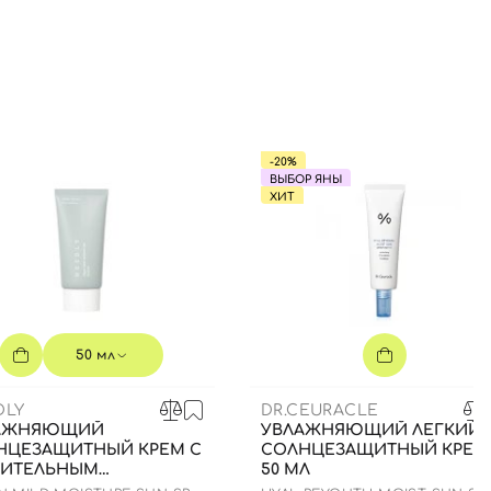
-20%
ВЫБОР ЯНЫ
ХИТ
50 мл
DLY
DR.CEURACLE
АЖНЯЮЩИЙ
УВЛАЖНЯЮЩИЙ ЛЕГКИЙ
НЦЕЗАЩИТНЫЙ КРЕМ С
СОЛНЦЕЗАЩИТНЫЙ КРЕМ
ТИТЕЛЬНЫМ
50 МЛ
ЛАНОМ, 50 МЛ