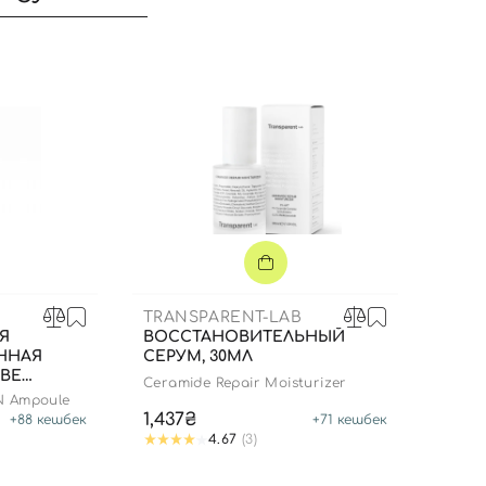
TRANSPARENT-LAB
Я
ВОССТАНОВИТЕЛЬНЫЙ
ННАЯ
СЕРУМ, 30МЛ
ВЕ
Вход
Регистрация
Ceramide Repair Moisturizer
ОВ И
N Ampoule
50 МЛ
1,437₴
+
88
кешбек
+
71
кешбек
4.67
(3)
Номер телефона