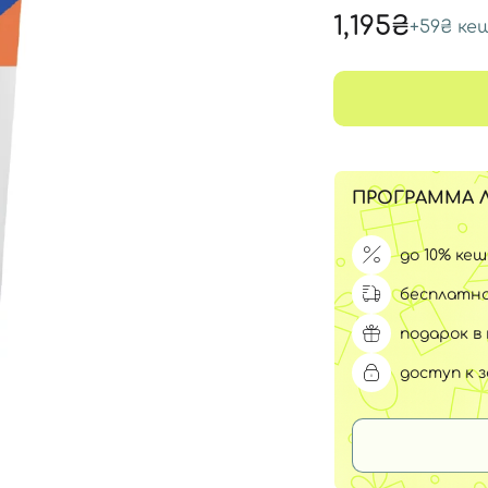
Для обличчя
1,195₴
+
59₴
ке
СПФ защита для детей
вары
Для зоны век
ПРОГРАММА 
до 10% ке
бесплатна
подарок в 
доступ к 