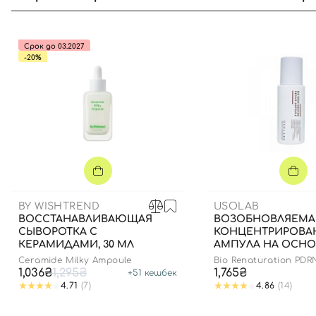
Срок до 03.2027
-20%
BY WISHTREND
USOLAB
ВОССТАНАВЛИВАЮЩАЯ
ВОЗОБНОВЛЯЕМА
СЫВОРОТКА С
КОНЦЕНТРИРОВА
КЕРАМИДАМИ, 30 МЛ
АМПУЛА НА ОСНО
ПОЛИНУКЛЕОТИД
Ceramide Milky Ampoule
Bio Renaturation PDR
ПОЛИПЕПТИДОВ, 
1,036₴
1,295₴
1,765₴
+
51
кешбек
4.71
(7)
4.86
(14)