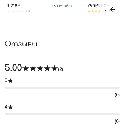
SPF 50+ PA++++
SPF50+ PA++++
1,218₴
790₴
950₴
+
60
кешбек
0
(0)
4.77
(30)
Отзывы
5.00
(2)
5
(0)
4
(0)