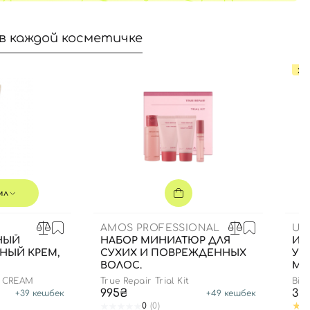
в каждой косметичке
ХИ
мл
AMOS PROFESSIONAL
US
НЫЙ
НАБОР МИНИАТЮР ДЛЯ
ИН
НЫЙ КРЕМ,
СУХИХ И ПОВРЕЖДЕННЫХ
УВ
ВОЛОС.
МЛ
N CREAM
True Repair Trial Kit
Bio
995₴
35
+
39
кешбек
+
49
кешбек
0
(0)