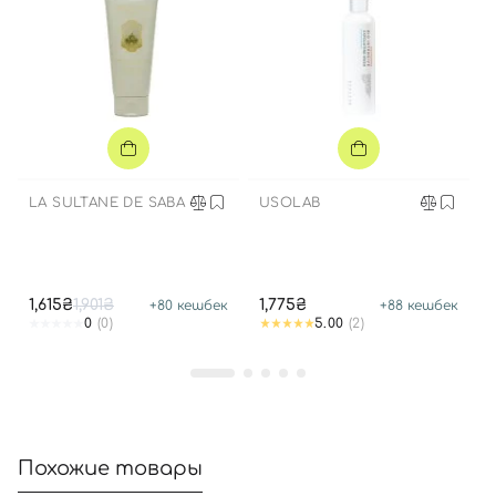
Вход
Регистрация
Номер телефона
LA SULTANE DE SABA
USOLAB
Отправляя форму для авторизации/регистрации, вы
принимаете условия
Пользовательские соглашения
1,615₴
1,901₴
1,775₴
+
80
кешбек
+
88
кешбек
Далее
0
(0)
5.00
(2)
Войти с помощью e-mail
Похожие товары