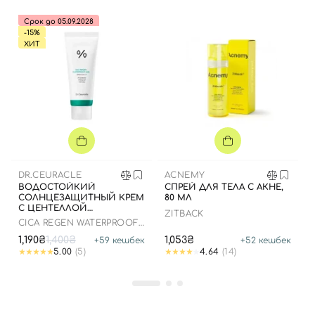
Срок до 05.09.2028
-15%
ХИТ
DR.CEURACLE
ACNEMY
ВОДОСТОЙКИЙ
СПРЕЙ ДЛЯ ТЕЛА С АКНЕ,
СОЛНЦЕЗАЩИТНЫЙ КРЕМ
80 МЛ
С ЦЕНТЕЛЛОЙ
ZITBACK
АЗИАТСКОЙ, 100 МЛ ДО
CICA REGEN WATERPROOF
25.03.2026
SUN SPF50+ PA++++
1,190₴
1,400₴
1,053₴
+
59
кешбек
+
52
кешбек
5.00
(5)
4.64
(14)