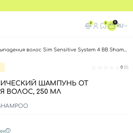
0
0
0
RU
дения волос Sim Sensitive System 4 BB Shampoo
E
0
(0)
НИЧЕСКИЙ ШАМПУНЬ ОТ
 ВОЛОС, 250 МЛ
 SHAMPOO
ек