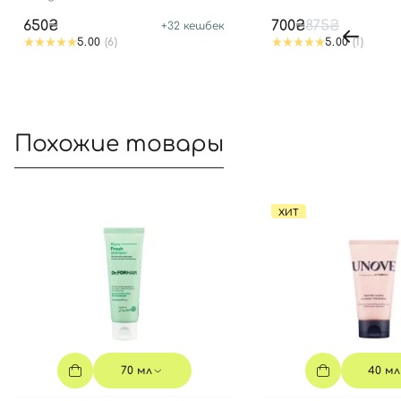
650₴
700₴
875₴
+
32
кешбек
5.00
(6)
5.00
(1)
Похожие товары
ХИТ
70 мл
40 мл