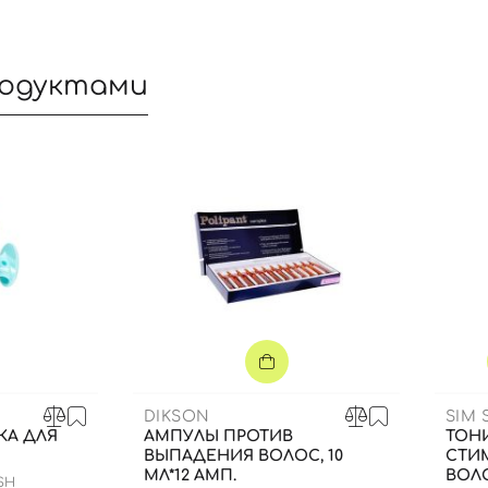
родуктами
Вход
Регистрация
DIKSON
SIM 
КА ДЛЯ
АМПУЛЫ ПРОТИВ
ТОНИ
Номер телефона
ВЫПАДЕНИЯ ВОЛОС, 10
СТИ
МЛ*12 АМП.
ВОЛО
SH