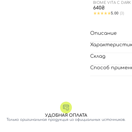
BIOME VITA C DARK
PATCH
640₴
5.00
(3)
Описание
Характеристи
Склад
Способ примен
УДОБНАЯ ОПЛАТА
Только оригинальная продукция из официальных источников.