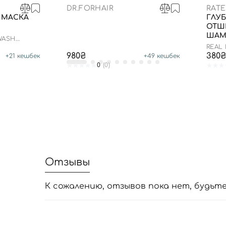
DR.FORHAIR
RAT
 МАСКА
ГЛУ
ОТШ
ШАМ
WASH
РОЗМ
REAL
ROSE
980₴
380₴
+
21
кешбек
+
49
кешбек
SHA
0
(0)
Отзывы
К сожалению, отзывов пока нет, будьт