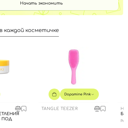
Начать экономить
в каждой косметичке
Dopamine Pink
TANGLE TEEZER
HE
ЕТЛЕНИЯ
БЛ
В ПОД
Pept
edit