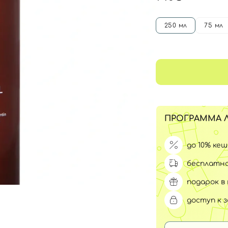
Для обличчя
СПФ защита для детей
вары
250 мл
75 мл
Для зоны век
ПРОГРАММА 
до 10% ке
бесплатна
подарок в 
доступ к 