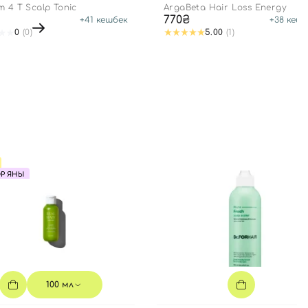
m 4 T Scalp Tonic
ArgaBeta Hair Loss Energy
770₴
+
41
кешбек
+
38
кешб
0
(0)
5.00
(1)
Р ЯНЫ
100 мл