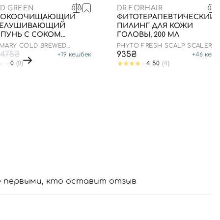
ED GREEN
DR.FORHAIR
БОКООЧИЩАЮЩИЙ
ФИТОТЕРАПЕВТИЧЕСКИЙ
ЕЛУШИВАЮЩИЙ
ПИЛИНГ ДЛЯ КОЖИ
ПУНЬ С СОКОМ
ГОЛОВЫ, 200 МЛ
АРИНА, 100 МЛ
 MARY COLD BREWED
PHYTO FRESH SCALP SCALER
MARY EXFOLIATING SCALP
475₴
935₴
+
19
кешбек
+
46
кешб
MPOO
0
(0)
4.50
(4)
е первыми, кто оставит отзыв