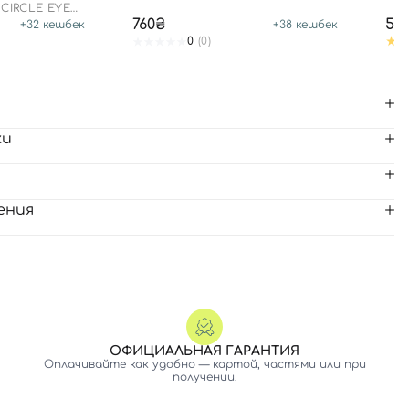
 CIRCLE EYE
760₴
59
+
32
кешбек
+
38
кешбек
0
(0)
ки
ения
ОФИЦИАЛЬНАЯ ГАРАНТИЯ
Оплачивайте как удобно — картой, частями или при
получении.