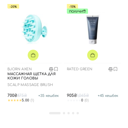
-20%
-15%
ПОЛУЧИ
Вход
Регистрация
BJORN AXEN
RATED GREEN
Номер телефона
МАССАЖНАЯ ЩЕТКА ДЛЯ
КОЖИ ГОЛОВЫ
SCALP MASSAGE BRUSH
700₴
875₴
905₴
1,065₴
+
35
кешбек
+
45
кешбек
Отправляя форму для авторизации/регистрации, вы
5.00
(1)
0
(0)
принимаете условия
Пользовательские соглашения
Далее