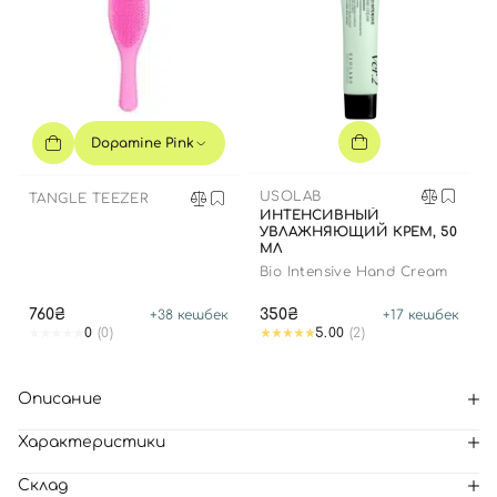
Dopamine Pink
USOLAB
TANGLE TEEZER
ИНТЕНСИВНЫЙ
УВЛАЖНЯЮЩИЙ КРЕМ, 50
МЛ
Bio Intensive Hand Cream
760₴
350₴
+
38
кешбек
+
17
кешбек
0
(0)
5.00
(2)
Описание
Характеристики
Склад