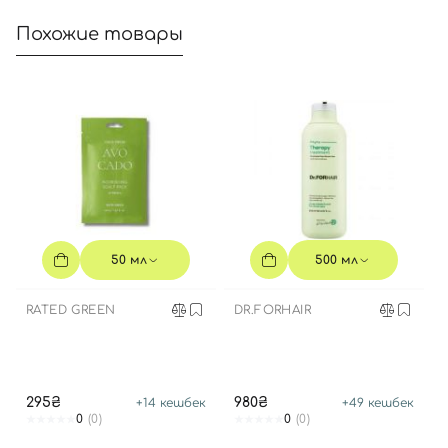
Войти с помощью e-mail
Похожие товары
50 мл
500 мл
RATED GREEN
DR.FORHAIR
295₴
980₴
+
14
кешбек
+
49
кешбек
0
(0)
0
(0)