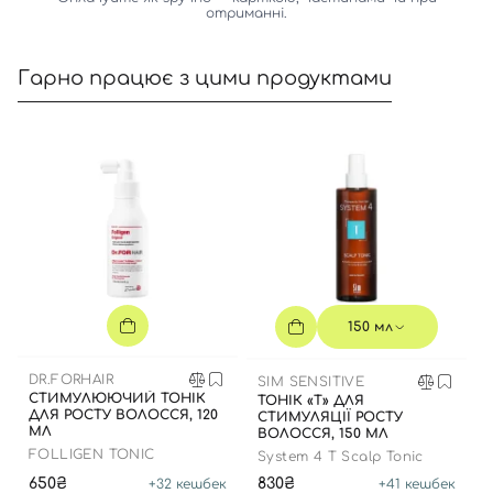
отриманні.
Гарно працює з цими продуктами
Вхід
Реєстрація
Номер телефону
150 мл
Відправляючи форму для авторизації/реєстрації ви
DR.FORHAIR
SIM SENSITIVE
СТИМУЛЮЮЧИЙ ТОНІК
ТОНІК «Т» ДЛЯ
приймаєте умови
Угоди користувача
ДЛЯ РОСТУ ВОЛОССЯ, 120
СТИМУЛЯЦІЇ РОСТУ
МЛ
ВОЛОССЯ, 150 МЛ
Далі
FOLLIGEN TONIC
System 4 T Scalp Tonic
650₴
830₴
+
32
кешбек
+
41
кешбек