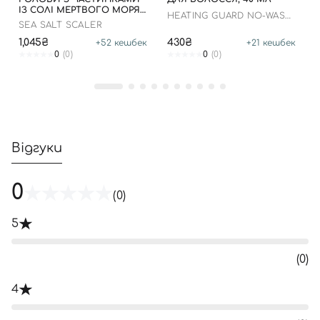
ІЗ СОЛІ МЕРТВОГО МОРЯ,
HEATING GUARD NO-WASH
300 МЛ
SEA SALT SCALER
TREATMENT
1,045₴
430₴
+
52
кешбек
+
21
кешбек
0
(0)
0
(0)
Відгуки
0
(0)
5
(0)
4