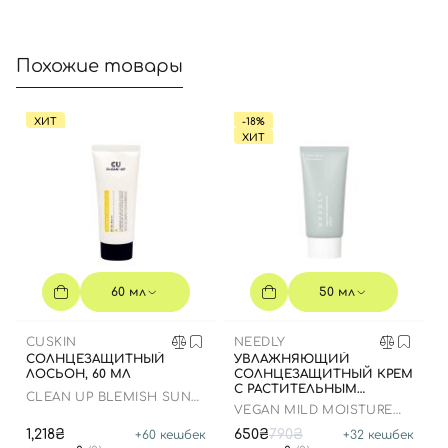
Похожие товары
Вход
Регистрация
ХИТ
-18%
ХИТ
Номер телефона
Отправляя форму для авторизации/регистрации, вы
60 мл
50 мл
принимаете условия
Пользовательские соглашения
Далее
CUSKIN
NEEDLY
СОЛНЦЕЗАЩИТНЫЙ
УВЛАЖНЯЮЩИЙ
ЛОСЬОН, 60 МЛ
СОЛНЦЕЗАЩИТНЫЙ КРЕМ
Войти с помощью e-mail
С РАСТИТЕЛЬНЫМ
CLEAN UP BLEMISH SUN
СКВАЛАНОМ, 50 МЛ
VEGAN MILD MOISTURE
LOTION SPF 50+ PA++++
SUN SPF 50+ PA++++
1,218₴
650₴
790₴
+
60
кешбек
+
32
кешбек