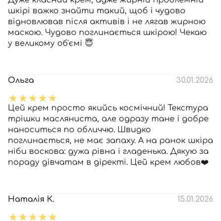
Дуже класний крем, адже жирній проблемній
шкірі важко знайти такий, щоб і чудово
відновлював після активів і не лягав жирною
маскою. Чудово поглинається шкірою! Чекаю
у великому об'ємі 😇
Ольга
30.01.2026
Цей крем просто якийсь космічний! Текстура
трішки масляниста, але одразу тане і добре
наноситься по обличчю. Швидко
поглинається, не має запаху. А на ранок шкіра
ніби воскова: дужа рівна і гладенька. Дякую за
пораду дівчатам в діректі. Цей крем любов❤️
Наталія К.
15.01.2026