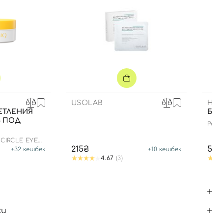
USOLAB
HE
ЕТЛЕНИЯ
БЛ
В ПОД
Pept
edit
 CIRCLE EYE
215₴
59
+
32
кешбек
+
10
кешбек
4.67
(3)
ки