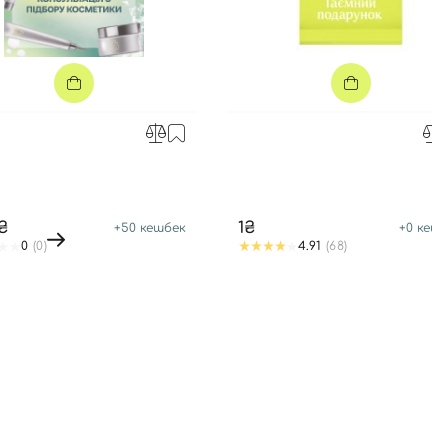
0₴
1₴
+
50
кешбек
+
0
кешб
0
(0)
4.91
(68)