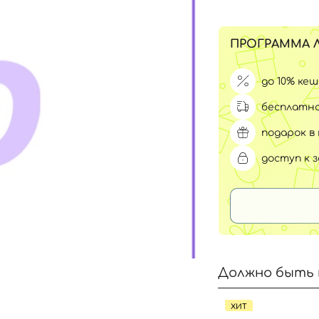
Для обличчя
СПФ защита для детей
вары
ПРОГРАММА 
Для зоны век
до 10% ке
бесплатна
подарок в 
доступ к 
Должно быть 
ХИТ