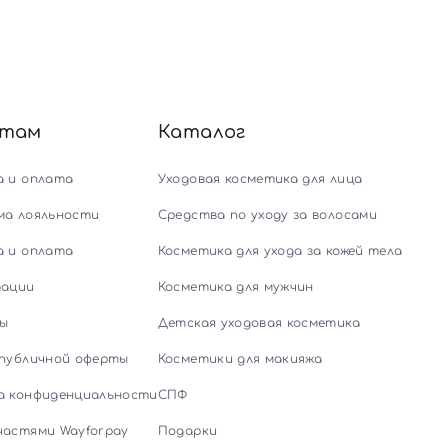
нтам
Каталог
а и оплата
Уходовая косметика для лица
ма лояльности
Средства по уходу за волосами
а и оплата
Косметика для ухода за кожей тела
тации
Косметика для мужчин
ы
Детская уходовая косметика
 публичной оферты
Косметики для макияжа
а конфиденциальности
СПФ
частями Wayforpay
Подарки