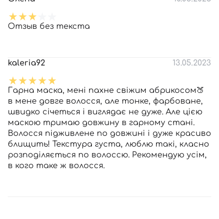
Отзыв без текста
kaleria92
13.05.2023
Гарна маска, мені пахне свіжим абрикосом🍑
в мене довге волосся, але тонке, фарбоване,
швидко січеться і виглядає не дуже. Але цією
маскою тримаю довжину в гарному стані.
Волосся підживлене по довжині і дуже красиво
блищить! Текстура густа, люблю такі, класно
розподіляється по волоссю. Рекомендую усім,
в кого таке ж волосся.