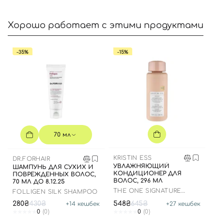
Хорошо работает с этими продуктами
-35%
-15%
70 мл
Вход
Регистрация
KRISTIN ESS
DR.FORHAIR
УВЛАЖНЯЮЩИЙ
ШАМПУНЬ ДЛЯ СУХИХ И
КОНДИЦИОНЕР ДЛЯ
ПОВРЕЖДЕННЫХ ВОЛОС,
ВОЛОС, 296 МЛ
70 МЛ ДО 8.12.25
Номер телефона
THE ONE SIGNATURE
FOLLIGEN SILK SHAMPOO
CONDITIONER
280₴
430₴
548₴
645₴
+
14
кешбек
+
27
кешбек
0
(0)
0
(0)