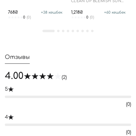
CLEAN UP BLEMISH SUN
LOTION SPF 50+ PA++++
768₴
1,218₴
+
38
кешбек
+
60
кешбек
0
(0)
0
(0)
Отзывы
4.00
(2)
5
(0)
4
(0)