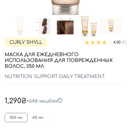
SPF-средства с тоном
Точечные от прыщей
SPF для волос
Для детей
Кремы для тела с SPF
Миниатюры
Специальный уход
Дезодоранты
Карбокситерапия
Для детей
Интимный уход
Бьюти Гаджеты
Для мужчин
Автозагар
Автозагар
CURLY SHYLL
4.00
(2)
Наборы
МАСКА ДЛЯ ЕЖЕДНЕВНОГО
Шея и декольте
ИСПОЛЬЗОВАНИЯ ДЛЯ ПОВРЕЖДЕННЫХ
ВОЛОС, 250 МЛ
Для детей
NUTRITION SUPPORT DAILY TREATMENT
Для мужчин
1,290₴
+
64₴
кешбек
250 мл
40 мл