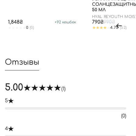
СОЛНЦЕЗАЩИТНЫ
50 МЛ
HYAL REYOUTH MOIS
50/PA++++
1,848₴
790₴
990₴
+
92
кешбек
0
(0)
4.75
(52)
Отзывы
5.00
(1)
5
(0)
4