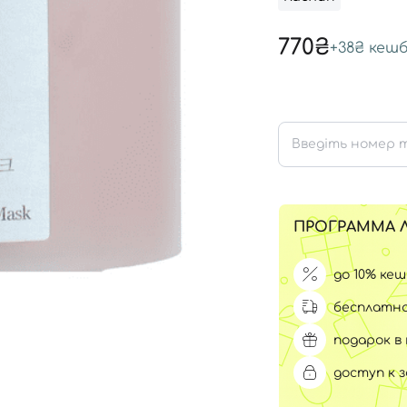
Для обличчя
СПФ защита для детей
770₴
вары
+
38₴
кешб
Для зоны век
ПРОГРАММА 
до 10% ке
бесплатна
подарок в 
доступ к 