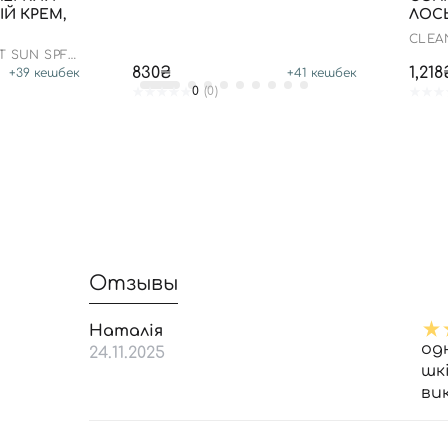
Й КРЕМ,
ЛОСЬ
CLEA
SPF 5
T SUN SPF
830₴
1,218
+
39
кешбек
+
41
кешбек
0
(0)
Отзывы
Наталія
од
24.11.2025
шкі
ви