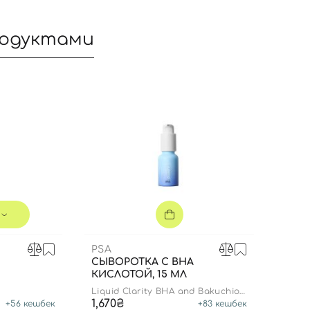
родуктами
Вход
Регистрация
PSA
СЫВОРОТКА C ВНА
КИСЛОТОЙ, 15 МЛ
Номер телефона
Liquid Clarity BHA and Bakuchiol
Blemish Recovery Booster
1,670₴
+
56
кешбек
+
83
кешбек