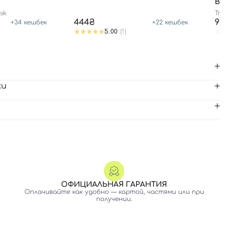
ВО
sk
True
444₴
99
+
34
кешбек
+
22
кешбек
5.00
(1)
ки
ОФИЦИАЛЬНАЯ ГАРАНТИЯ
Оплачивайте как удобно — картой, частями или при
получении.