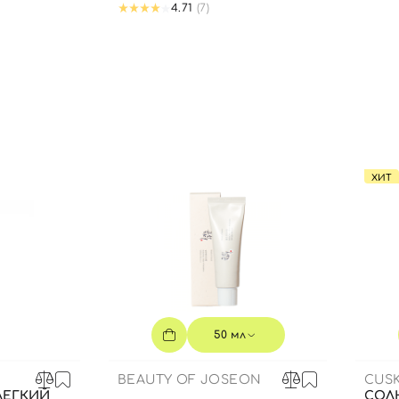
4.71
(7)
Вы еще не добавили товары в корзину
Отправляя форму для авторизации/регистрации, вы
принимаете условия
Пользовательские соглашения
Далее
Войти с помощью e-mail
ХИТ
50 мл
BEAUTY OF JOSEON
CUSK
ЛЕГКИЙ
СОЛ