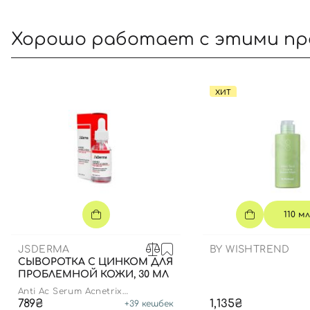
Хорошо работает с этими п
ХИТ
110 мл
JSDERMA
BY WISHTREND
СЫВОРОТКА С ЦИНКОМ ДЛЯ
ПРОБЛЕМНОЙ КОЖИ, 30 МЛ
Anti Ac Serum Acnetrix
Niacinamide 8% Zn-PCA 1%
789₴
1,135₴
+
39
кешбек