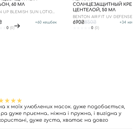
ОН, 60 МЛ
СОЛНЦЕЗАЩИТНЫЙ КРЕМ
ЦЕНТЕЛОЙ, 50 МЛ
N UP BLEMISH SUN LOTION
0+ PA++++
BENTON AIR FIT UV DEFENSE
SUN CREAM SPF50
₴
690₴
850₴
+
60
кешбек
+
34
кешб
0
(0)
0
(0)
на х моїх улюблених масок. дуже подобається,
ра дуже приємна.. ніжна і пружна, і вигідна у
користані, дуже густа, хватає на довго