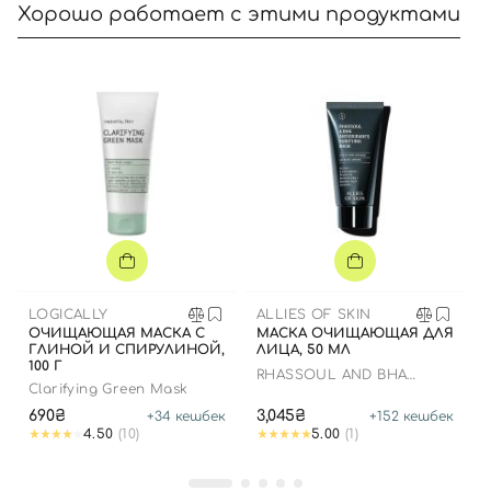
Хорошо работает с этими продуктами
LOGICALLY
ALLIES OF SKIN
ОЧИЩАЮЩАЯ МАСКА С
МАСКА ОЧИЩАЮЩАЯ ДЛЯ
ГЛИНОЙ И СПИРУЛИНОЙ,
ЛИЦА, 50 МЛ
100 Г
Вход
Регистрация
RHASSOUL AND BHA
Clarifying Green Mask
ANTIOXIDANTS PURIFYING
MASK
690₴
3,045₴
+
34
кешбек
+
152
кешбек
4.50
(10)
5.00
(1)
Номер телефона