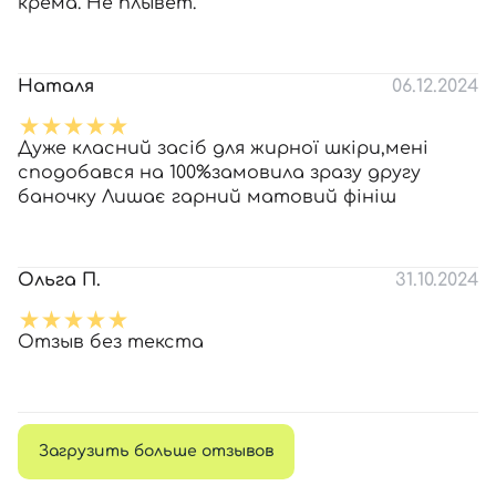
крема. Не плывёт.
Наталя
06.12.2024
Дуже класний засіб для жирної шкіри,мені
сподобався на 100%замовила зразу другу
баночку Лишає гарний матовий фініш
Ольга П.
31.10.2024
Отзыв без текста
Загрузить больше отзывов