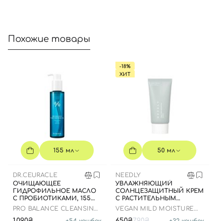
Отправляя форму для авторизации/регистрации, вы
принимаете условия
Пользовательские соглашения
Похожие товары
Далее
-18%
ХИТ
Войти с помощью e-mail
155 мл
50 мл
DR.CEURACLE
NEEDLY
ОЧИЩАЮЩЕЕ
УВЛАЖНЯЮЩИЙ
ГИДРОФИЛЬНОЕ МАСЛО
СОЛНЦЕЗАЩИТНЫЙ КРЕМ
С ПРОБИОТИКАМИ, 155
С РАСТИТЕЛЬНЫМ
МЛ
СКВАЛАНОМ, 50 МЛ
PRO BALANCE CLEANSING
VEGAN MILD MOISTURE
OIL
SUN SPF 50+ PA++++
1,090₴
650₴
790₴
+
54
кешбек
+
32
кешбек