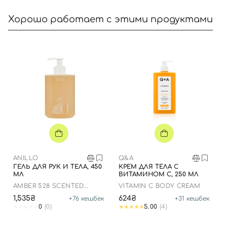
Хорошо работает с этими продуктами
Вход
Регистрация
Номер телефона
Отправляя форму для авторизации/регистрации, вы
ANILLO
Q&A
принимаете условия
Пользовательские соглашения
ГЕЛЬ ДЛЯ РУК И ТЕЛА, 450
КРЕМ ДЛЯ ТЕЛА С
МЛ
ВИТАМИНОМ С, 250 МЛ
Далее
AMBER 528 SCENTED
VITAMIN C BODY CREAM
HAND AND BODY WASH
1,535₴
624₴
+
76
кешбек
+
31
кешбек
Войти с помощью e-mail
0
(0)
5.00
(4)