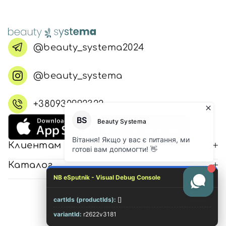
@beauty_systema2024
@beauty_systema
+380930992322
Клиентам
Каталог
NB eSputnik - Visual Debug Console
cartIds (productIds):
[]
© 2026 Все права защищены
variantId:
r2622v3181