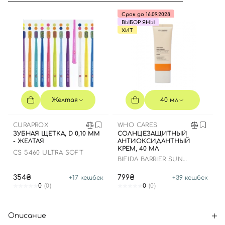
Срок до 16.09.2028
ВЫБОР ЯНЫ
ХИТ
Желтая
40 мл
CURAPROX
WHO CARES
ЗУБНАЯ ЩЕТКА, D 0,10 ММ
СОЛНЦЕЗАЩИТНЫЙ
- ЖЕЛТАЯ
АНТИОКСИДАНТНЫЙ
КРЕМ, 40 МЛ
CS 5460 ULTRA SOFT
BIFIDA BARRIER SUN
CREAM
354₴
799₴
+
17
кешбек
+
39
кешбек
0
(0)
0
(0)
Описание