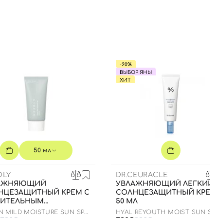
-20%
ВЫБОР ЯНЫ
ХИТ
50 мл
DLY
DR.CEURACLE
АЖНЯЮЩИЙ
УВЛАЖНЯЮЩИЙ ЛЕГКИЙ
НЦЕЗАЩИТНЫЙ КРЕМ С
СОЛНЦЕЗАЩИТНЫЙ КРЕМ
ТИТЕЛЬНЫМ
50 МЛ
ЛАНОМ, 50 МЛ
N MILD MOISTURE SUN SPF
HYAL REYOUTH MOIST SUN SP