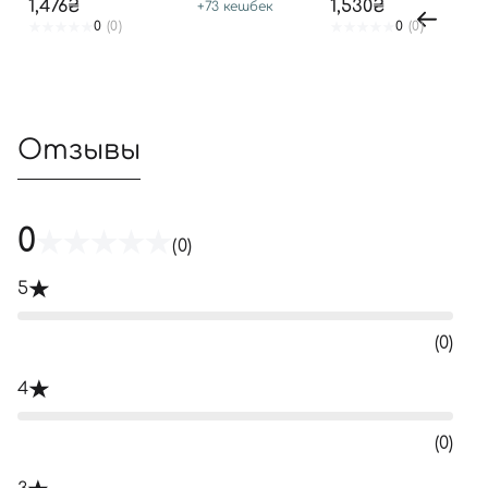
1,476₴
1,530₴
+
73
кешбек
0
(0)
0
(0)
Отзывы
0
(0)
5
(0)
4
(0)