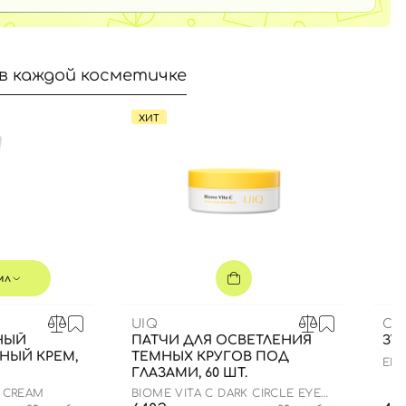
в каждой косметичке
ХИТ
мл
UIQ
CU
НЫЙ
ПАТЧИ ДЛЯ ОСВЕТЛЕНИЯ
ЗУ
НЫЙ КРЕМ,
ТЕМНЫХ КРУГОВ ПОД
ENZ
ГЛАЗАМИ, 60 ШТ.
N CREAM
BIOME VITA C DARK CIRCLE EYE