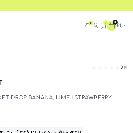
0
0
0
RU
0
(0)
Т
T DROP BANANA, LIME І STRAWBERRY
тиды
Стабильные хим. фильтры