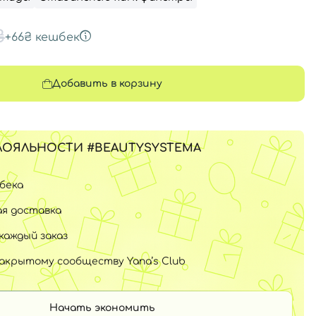
₴
+
66₴
кешбек
Добавить в корзину
ЛОЯЛЬНОСТИ #BEAUTYSYSTEMA
шбека
я доставка
каждый заказ
закрытому сообществу Yana’s Club
Начать экономить