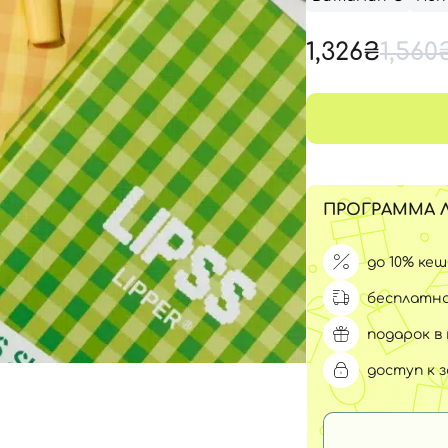
Для обличчя
СПФ защита для детей
1,326₴
1,560
вары
Для зоны век
ПРОГРАММА 
до 10% ке
бесплатна
подарок в 
доступ к 