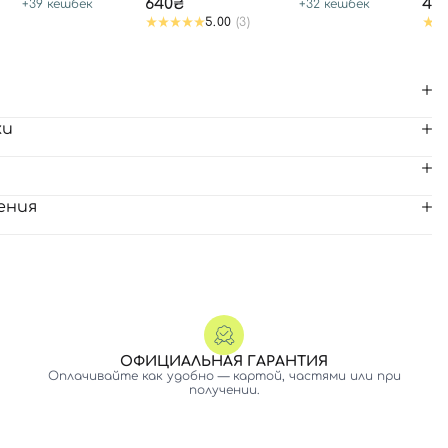
PATCH
640₴
44
+
39
кешбек
+
32
кешбек
5.00
(3)
ки
ения
ОФИЦИАЛЬНАЯ ГАРАНТИЯ
Оплачивайте как удобно — картой, частями или при
получении.